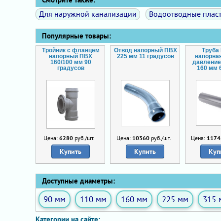
Для наружной канализации
Водоотводные плас
Популярные товары:
Тройник с фланцем
Отвод напорный ПВХ
Труба
напорный ПВХ
225 мм 11 градусов
напорна
160/100 мм 90
давление
градусов
160 мм 
Цена:
6280
руб./шт.
Цена:
10360
руб./шт.
Цена:
1174
Купить
Купить
Куп
Доступные диаметры:
90 мм
110 мм
160 мм
225 мм
315 
Категории на сайте: