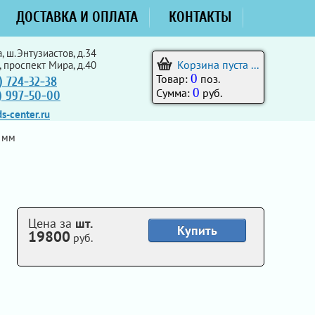
ДОСТАВКА И ОПЛАТА
КОНТАКТЫ
, ш.Энтузиастов, д.34
Корзина пуста ...
, проспект Мира, д.40
0
Товар:
поз.
) 724-32-38
0
Сумма:
руб.
5) 997-50-00
s-center.ru
 мм
Цена за
шт.
Купить
19800
руб.