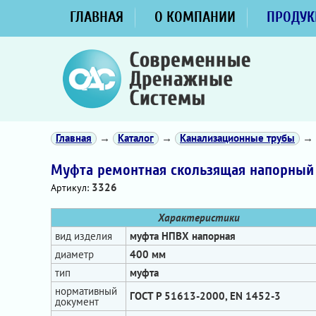
ГЛАВНАЯ
О КОМПАНИИ
ПРОДУК
Главная
→
Каталог
→
Канализационные трубы
→
Муфта ремонтная скользящая напорный
3326
Артикул:
Характеристики
вид изделия
муфта НПВХ напорная
диаметр
400 мм
тип
муфта
нормативный
ГОСТ Р 51613-2000, EN 1452-3
документ