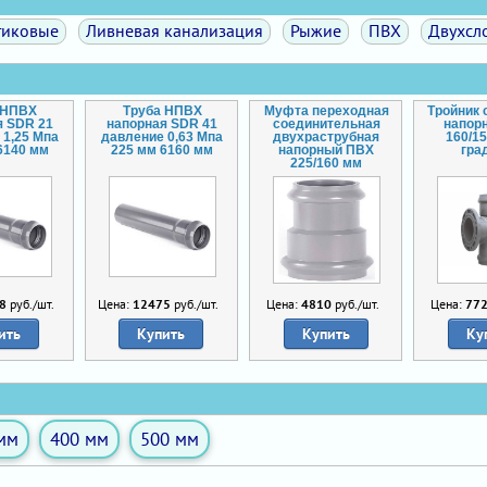
тиковые
Ливневая канализация
Рыжие
ПВХ
Двухсл
 НПВХ
Труба НПВХ
Муфта переходная
Тройник
я SDR 21
напорная SDR 41
соединительная
напор
 1,25 Мпа
давление 0,63 Мпа
двухраструбная
160/1
6140 мм
225 мм 6160 мм
напорный ПВХ
гра
225/160 мм
8
руб./шт.
Цена:
12475
руб./шт.
Цена:
4810
руб./шт.
Цена:
77
ить
Купить
Купить
Ку
мм
400 мм
500 мм