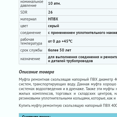
номинальное
10 атм.
давление
SDR
26
материал
НПВХ
цвет
серый
соединение
с применением уплотнительного манже
рабочая
от 0 до +45℃
температура
срок службы
более 50 лет
для выполнения соединения и ремонта
назначение
и деталей трубопроводов
Описание товара
Муфта ремонтная скользящая напорный ПВХ диаметр 40
систем, транспортирующих воду. Данная муфта хорошо
системах водоотведения и в дренаже. Также эти муфты 
жилых комплексов, торговых и складских центров, 
резиновыми уплотнительными кольцами, которые, как и 
Купить муфту ремонтную скользящую напорный ПВХ 40
Смотрите также: