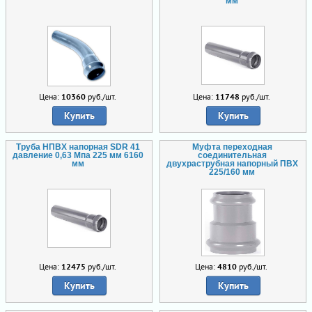
мм
Цена:
10360
руб./шт.
Цена:
11748
руб./шт.
Купить
Купить
Труба НПВХ напорная SDR 41
Муфта переходная
давление 0,63 Мпа 225 мм 6160
соединительная
мм
двухраструбная напорный ПВХ
225/160 мм
Цена:
12475
руб./шт.
Цена:
4810
руб./шт.
Купить
Купить