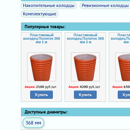
Накопительные колодцы
Ревизионные колодцы
Комплектующие
Популярные товары:
Пластиковый
Пластиковый
Пласт
колодец Политек 368
колодец Политек 368
колодец П
мм 1 м
мм 2 м
мм 
Акция:
2100
руб./шт.
Акция:
4200
руб./шт.
Акция:
630
Купить
Купить
Куп
Доступные диаметры:
368 мм