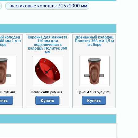
Пластиковые колодцы 315х1000 мм
ый колодец
Коронка для манжета
Дренажный колодец
68 мм 1 м в
110 мм для
Политек 368 мм 1,5 м
боре
подключения к
в сборе
колодцу Политек 368
мм
50
руб./шт.
Цена:
2400
руб./шт.
Цена:
4300
руб./шт.
пить
Купить
Купить