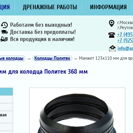
ЦИЯ
ДРЕНАЖНЫЕ РАБОТЫ
ИНФОРМАЦИЯ
г.Москва
Работаем без выходных!
г.Реутов
Доставка без предоплаты!
+7 (495
Вся продукция в наличии!
+7 (92
info@sd
ные колодцы
→
Колодцы Политек
→ Манжет 123х110 мм для вре
 мм для колодца Политек 368 мм
овая