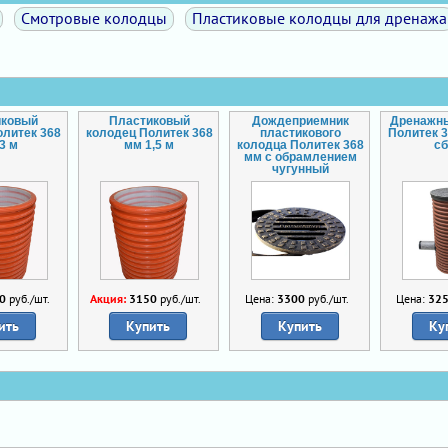
Смотровые колодцы
Пластиковые колодцы для дренажа
иковый
Пластиковый
Дождеприемник
Дренажн
олитек 368
колодец Политек 368
пластикового
Политек 3
3 м
мм 1,5 м
колодца Политек 368
с
мм с обрамлением
чугунный
0
руб./шт.
Акция:
3150
руб./шт.
Цена:
3300
руб./шт.
Цена:
32
ить
Купить
Купить
Ку