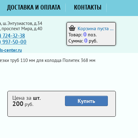
ДОСТАВКА И ОПЛАТА
КОНТАКТЫ
, ш.Энтузиастов, д.34
Корзина пуста ...
, проспект Мира, д.40
0
Товар:
поз.
) 724-32-38
0
Сумма:
руб.
5) 997-50-00
s-center.ru
зки труб 110 мм для колодца Политек 368 мм
Цена за
шт.
Купить
200
руб.