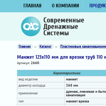
ГЛАВНАЯ
О КОМПАНИИ
ПРОДУК
Главная
→
Каталог
→
Пластиковые канализацион
Манжет 123х110 мм для врезки труб 110
2660
Артикул:
Характеристики
вид изделия
манжет
диаметр колодца
368 мм
дренаж, ливневая и быт
применение
канализация
тип
манжет врезка