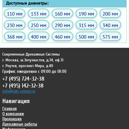
Доступные диаметры:
110 мм
133 мм
160 мм
190 мм
200 мм
230 мм
250 мм
290 мм
315 мм
340 мм
368 мм
400 мм
460 мм
500 мм
575 мм
Современные Дренажные Системы
г. Москва
,
ш.Энтузиастов, д.34, оф.31
г. Реутов
,
проспект Мира, д.40
График: ежедневно с 09:00 до 18:00
+7 (495) 724-32-38
+7 (495) 142-32-38
info@sds-center.ru
Навигация
Главная
О компании
Продукция
Дренажные работы