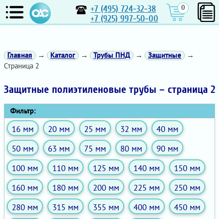
+7 (495) 724-32-38
0
+7 (925) 997-50-00
Главная
→
Каталог
→
Трубы ПНД
→
Защитные
→
Страница 2
Защитные полиэтиленовые трубы – страница 2
Фильтр:
16 мм
20 мм
25 мм
32 мм
40 мм
50 мм
63 мм
75 мм
80 мм
90 мм
100 мм
110 мм
125 мм
140 мм
150 мм
160 мм
180 мм
200 мм
225 мм
250 мм
280 мм
315 мм
355 мм
400 мм
450 мм