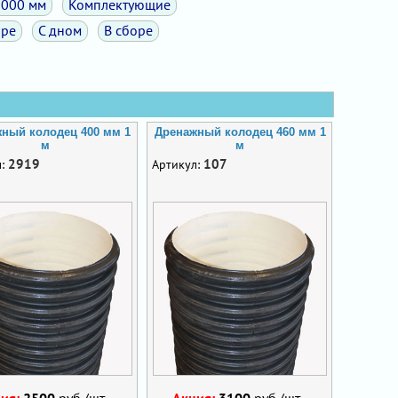
1000 мм
Комплектующие
оре
С дном
В сборе
ный колодец 400 мм 1
Дренажный колодец 460 мм 1
м
м
2919
107
л:
Артикул:
ция:
2500
руб./шт.
Акция:
3100
руб./шт.