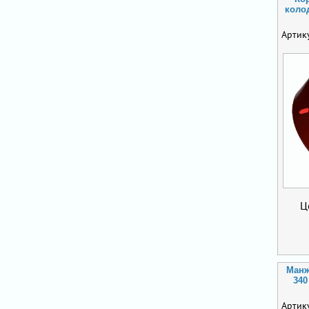
коло
Артик
Ц
Манж
340
Артик