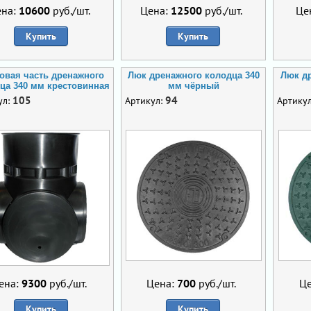
ена:
10600
руб./шт.
Цена:
12500
руб./шт.
Це
Купить
Купить
овая часть дренажного
Люк дренажного колодца 340
Люк др
ца 340 мм крестовинная
мм чёрный
105
94
ул:
Артикул:
Артику
ена:
9300
руб./шт.
Цена:
700
руб./шт.
Ц
Купить
Купить