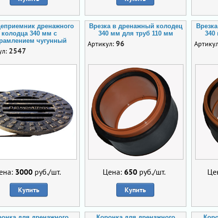
еприемник дренажного
Врезка в дренажный колодец
Врезка
колодца 340 мм с
340 мм для труб 110 мм
340
рамлением чугунный
96
Артикул:
Артику
2547
ул:
ена:
3000
руб./шт.
Цена:
650
руб./шт.
Це
Купить
Купить
ронка для дренажного
Коронка для дренажного
Коро