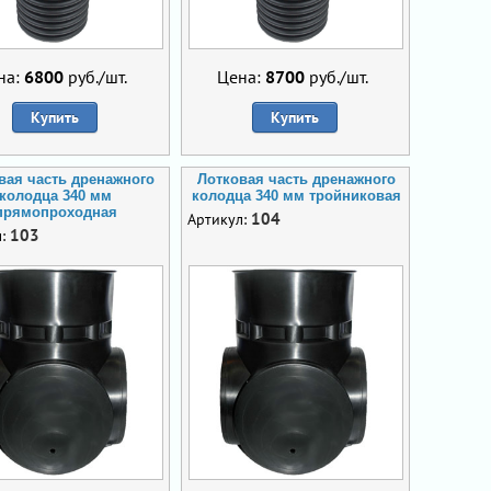
на:
6800
руб./шт.
Цена:
8700
руб./шт.
Купить
Купить
вая часть дренажного
Лотковая часть дренажного
колодца 340 мм
колодца 340 мм тройниковая
прямопроходная
104
Артикул:
103
л: