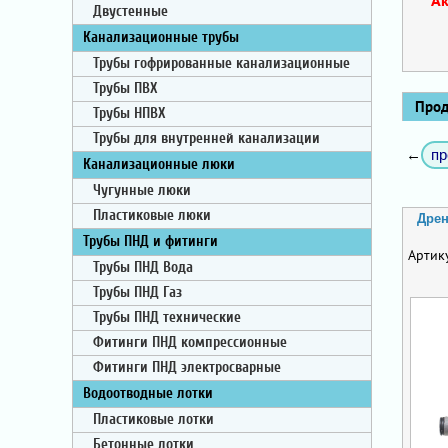
Двустенные
Канализационные трубы
Трубы гофрированные канализационные
Трубы ПВХ
Проду
Трубы НПВХ
Трубы для внутренней канализации
пр
←
Канализационные люки
Чугунные люки
Пластиковые люки
Дрен
Трубы ПНД и фитинги
Артик
Трубы ПНД Вода
Трубы ПНД Газ
Трубы ПНД технические
Фитинги ПНД компрессионные
Фитинги ПНД электросварные
Водоотводные лотки
Пластиковые лотки
Бетонные лотки