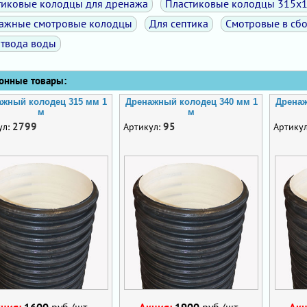
тиковые колодцы для дренажа
Пластиковые колодцы 315х
ажные смотровые колодцы
Для септика
Смотровые в сб
отвода воды
нные товары:
ажный колодец 315 мм 1
Дренажный колодец 340 мм 1
Дренаж
м
м
2799
95
ул:
Артикул:
Артику
кция:
1600
руб./шт.
Акция:
1900
руб./шт.
Ак