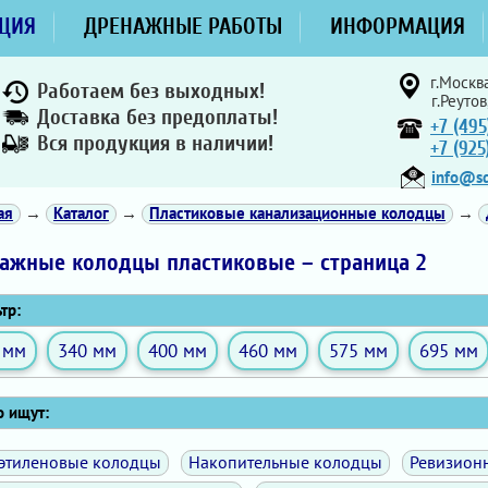
ЦИЯ
ДРЕНАЖНЫЕ РАБОТЫ
ИНФОРМАЦИЯ
г.Москва
Работаем без выходных!
г.Реутов
Доставка без предоплаты!
+7 (495
Вся продукция в наличии!
+7 (92
info@sd
ая
→
Каталог
→
Пластиковые канализационные колодцы
→
ажные колодцы пластиковые – страница 2
тр:
 мм
340 мм
400 мм
460 мм
575 мм
695 мм
 ищут:
этиленовые колодцы
Накопительные колодцы
Ревизион