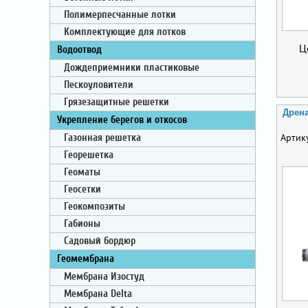
Полимерпесчанные лотки
Комплектующие для лотков
Ц
Водоотвод
Дождеприемники пластиковые
Пескоуловители
Грязезащитные решетки
Дрен
Укрепление берегов и откосов
Артик
Газонная решетка
Георешетка
Геоматы
Геосетки
Геокомпозиты
Габионы
Садовый бордюр
Геомембрана
Мембрана Изостуд
Мембрана Delta