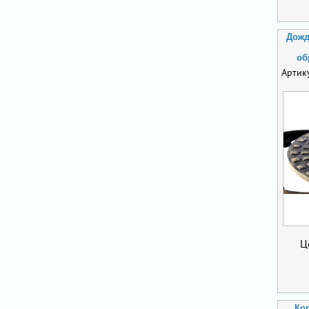
Дожд
об
Артик
Ц
Ко