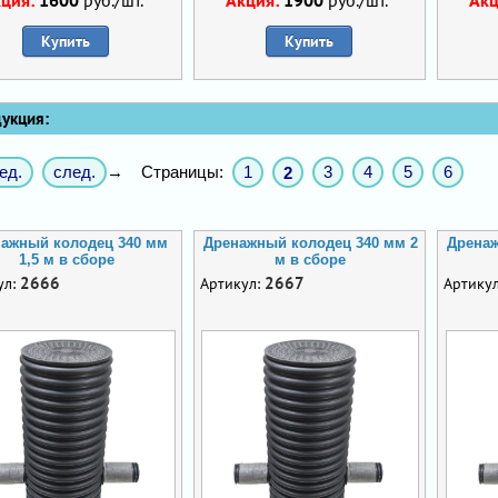
Купить
Купить
кция:
ед.
след.
Страницы:
1
3
4
5
6
→
2
ажный колодец 340 мм
Дренажный колодец 340 мм 2
Дренаж
1,5 м в сборе
м в сборе
2666
2667
ул:
Артикул:
Артику