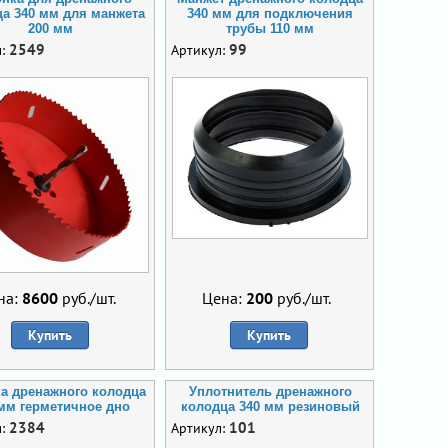
а 340 мм для манжета
340 мм для подключения
200 мм
трубы 110 мм
2549
99
л:
Артикул:
на:
8600
руб./шт.
Цена:
200
руб./шт.
Купить
Купить
а дренажного колодца
Уплотнитель дренажного
 мм герметичное дно
колодца 340 мм резиновый
2384
101
л:
Артикул: