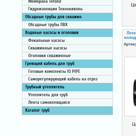
Мембрана Tefond
Ц
Гидроизоляция Технониколь
Обсадные трубы для скважин
Обсадные трубы ПВХ
Водяные насосы и оголовки
Лотк
колод
Фекальные насосы
Артик
Скважинные насосы
Оголовки скважинные
Греющий кабель для труб
Готовые комплекты IQ PIPE
Саморегулирующий кабель на отрез
Трубный утеплитель
Утеплитель для труб
Лента самоклеящаяся
Каталог труб
Ц