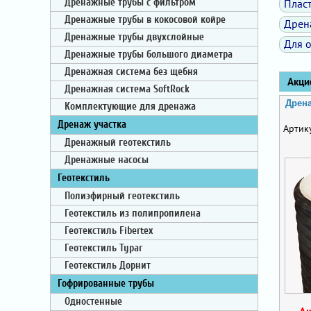
Плас
Дренажные трубы с фильтром
Дренажные трубы в кокосовой койре
Дрен
Дренажные трубы двухслойные
Для 
Дренажные трубы большого диаметра
Дренажная система без щебня
Акцио
Дренажная система SoftRock
Дрен
Комплектующие для дренажа
Дренаж участка
Артик
Дренажный геотекстиль
Дренажные насосы
Геотекстиль
Полиэфирный геотекстиль
Геотекстиль из полипропилена
Геотекстиль Fibertex
Геотекстиль Typar
Геотекстиль Дорнит
Гофрированные трубы
Одностенные
А