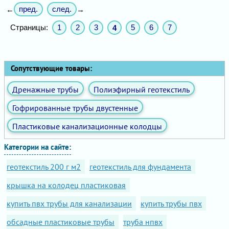
пред.
след.
←
→
Страницы:
1
2
3
5
6
7
4
Сопутствующие товары:
Дренажные трубы
Полиэфирный геотекстиль
Гофрированные трубы двустенные
Пластиковые канализационные колодцы
Категории на сайте:
геотекстиль 200 г м2
геотекстиль для фундамента
крышка на колодец пластиковая
купить пвх трубы для канализации
купить трубы пвх
обсадные пластиковые трубы
труба нпвх