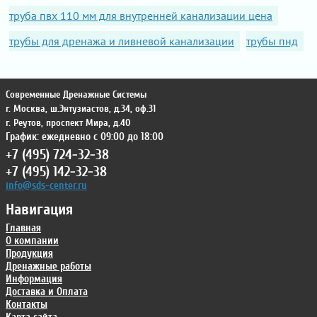
труба пвх 110 мм для внутренней канализации цена
трубы для дренажа и ливневой канализации
трубы пнд
Современные Дренажные Системы
г. Москва
,
ш.Энтузиастов, д.34, оф.31
г. Реутов
,
проспект Мира, д.40
График: ежедневно с 09:00 до 18:00
+7 (495) 724-32-38
+7 (495) 142-32-38
info@sds-center.ru
Навигация
Главная
О компании
Продукция
Дренажные работы
Информация
Доставка и Оплата
Контакты