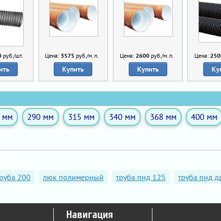
0
руб./шт.
Цена:
3575
руб./м.п.
Цена:
2600
руб./м.п.
Цена:
250
ить
Купить
Купить
Ку
 мм
290 мм
315 мм
340 мм
368 мм
400 мм
руба 200
люк полимерный
труба пнд 125
труба пнд 
Навигация