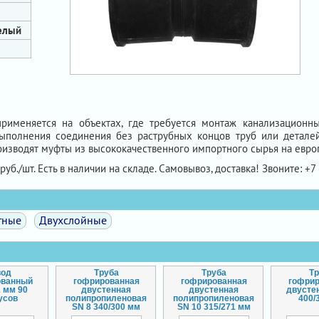
елый
именяется на объектах, где требуется монтаж канализационны
ыполнения соединения без раструбных концов труб или деталей 
роизводят муфты из высококачественного импортного сырья на евр
руб./шт. Есть в наличии на складе. Самовывоз, доставка! Звоните: +7 
тные
Двухслойные
вод
Труба
Труба
Т
ованный
гофрированная
гофрированная
гофри
1 мм 90
двустенная
двустенная
двусте
усов
полипропиленовая
полипропиленовая
400/
SN 8 340/300 мм
SN 10 315/271 мм