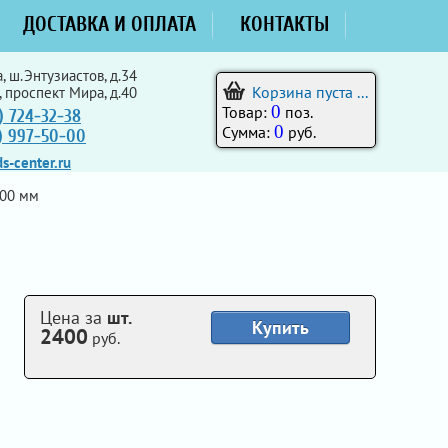
ДОСТАВКА И ОПЛАТА
КОНТАКТЫ
, ш.Энтузиастов, д.34
Корзина пуста ...
, проспект Мира, д.40
0
Товар:
поз.
) 724-32-38
0
Сумма:
руб.
5) 997-50-00
s-center.ru
00 мм
Цена за
шт.
Купить
2400
руб.