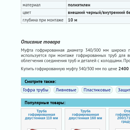
материал
полиэтилен
цвет
внешний черный/внутренний б
глубина при монтаже
10 м
Описание товара
Муфта гофрированная диаметр 340/300 мм широко пр
используется при монтаже гофрированных труб для в
облегчения соединения труб и деталей с колодцами. П
Купить гофрированную муфту 340/300 мм по цене
2400
Смотрите также:
Гофра трубы
Ливневые
Пластиковые
Защи
Популярные товары:
Труба
Труба
От
гофрированная
гофрированная
гофрир
двустенная 110 мм
двустенная 160 мм
200/17
град