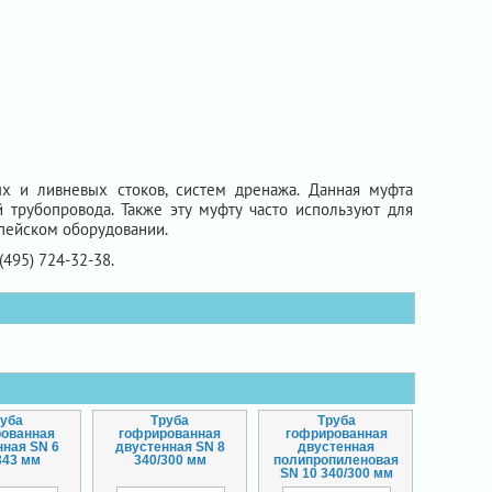
х и ливневых стоков, систем дренажа. Данная муфта
трубопровода. Также эту муфту часто используют для
опейском оборудовании.
(495) 724-32-38.
руба
Труба
Труба
рованная
гофрированная
гофрированная
нная SN 6
двустенная SN 8
двустенная
343 мм
340/300 мм
полипропиленовая
SN 10 340/300 мм