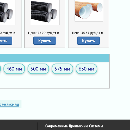
0
руб./м.п.
Цена:
2420
руб./м.п.
Цена:
3025
руб./м.п.
пить
Купить
Купить
460 мм
500 мм
575 мм
630 мм
дренажная
Современные Дренажные Системы