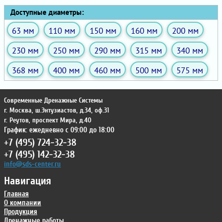
Доступные диаметры:
63 мм
110 мм
150 мм
160 мм
200 мм
230 мм
250 мм
290 мм
315 мм
340 мм
368 мм
400 мм
460 мм
500 мм
575 мм
Современные Дренажные Системы
г. Москва
,
ш.Энтузиастов, д.34, оф.31
г. Реутов
,
проспект Мира, д.40
График: ежедневно с 09:00 до 18:00
+7 (495) 724-32-38
+7 (495) 142-32-38
info@sds-center.ru
Навигация
Главная
О компании
Продукция
Дренажные работы