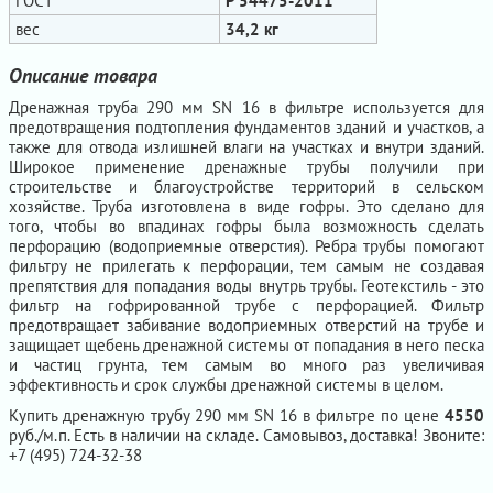
ГОСТ
Р 54475-2011
вес
34,2 кг
Описание товара
Дренажная труба 290 мм SN 16 в фильтре используется для
предотвращения подтопления фундаментов зданий и участков, а
также для отвода излишней влаги на участках и внутри зданий.
Широкое применение дренажные трубы получили при
строительстве и благоустройстве территорий в сельском
хозяйстве. Труба изготовлена в виде гофры. Это сделано для
того, чтобы во впадинах гофры была возможность сделать
перфорацию (водоприемные отверстия). Ребра трубы помогают
фильтру не прилегать к перфорации, тем самым не создавая
препятствия для попадания воды внутрь трубы. Геотекстиль - это
фильтр на гофрированной трубе с перфорацией. Фильтр
предотвращает забивание водоприемных отверстий на трубе и
защищает щебень дренажной системы от попадания в него песка
и частиц грунта, тем самым во много раз увеличивая
эффективность и срок службы дренажной системы в целом.
Купить дренажную трубу 290 мм SN 16 в фильтре по цене
4550
руб./м.п. Есть в наличии на складе. Самовывоз, доставка! Звоните:
+7 (495) 724-32-38