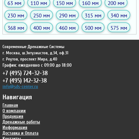
63 мм
110 мм
150 мм
160 мм
200 мм
230 мм
250 мм
290 мм
315 мм
340 мм
368 мм
400 мм
460 мм
500 мм
575 мм
Современные Дренажные Системы
г. Москва
,
ш.Энтузиастов, д.34, оф.31
г. Реутов
,
проспект Мира, д.40
График: ежедневно с 09:00 до 18:00
+7 (495) 724-32-38
+7 (495) 142-32-38
info@sds-center.ru
Навигация
Главная
О компании
Продукция
Дренажные работы
Информация
Доставка и Оплата
Контакты