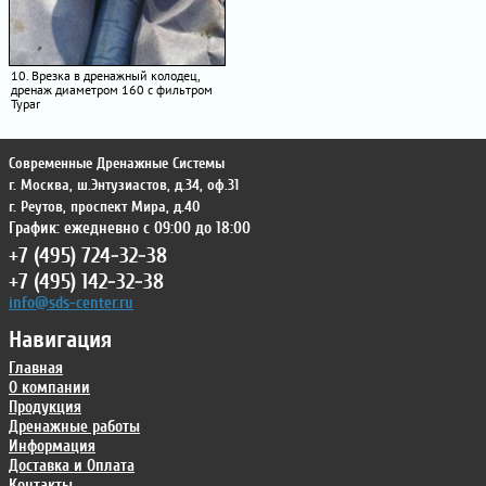
10. Врезка в дренажный колодец,
дренаж диаметром 160 с фильтром
Typar
Современные Дренажные Системы
г. Москва
,
ш.Энтузиастов, д.34, оф.31
г. Реутов
,
проспект Мира, д.40
График: ежедневно с 09:00 до 18:00
+7 (495) 724-32-38
+7 (495) 142-32-38
info@sds-center.ru
Навигация
Главная
О компании
Продукция
Дренажные работы
Информация
Доставка и Оплата
Контакты