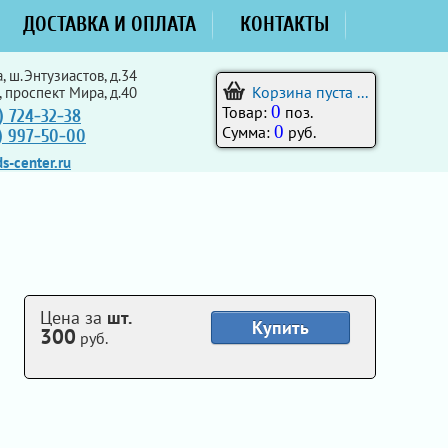
ДОСТАВКА И ОПЛАТА
КОНТАКТЫ
, ш.Энтузиастов, д.34
Корзина пуста ...
, проспект Мира, д.40
0
Товар:
поз.
) 724-32-38
0
Сумма:
руб.
5) 997-50-00
s-center.ru
Цена за
шт.
Купить
300
руб.