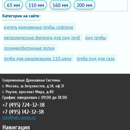
63 мм
110 мм
160 мм
200 мм
Категории на сайте:
купить дренажные трубы софтрок
металлические фитинги для пнд труб
пнд трубы
полимербетонные лотки
труба для канализации 110 цена
труба пнд для газа
Современные Дренажные Системы
г. Москва
,
ш.Энтузиастов, д.34, оф.31
г. Реутов
,
проспект Мира, д.40
График: ежедневно с 09:00 до 18:00
+7 (495) 724-32-38
+7 (495) 142-32-38
info@sds-center.ru
Навигация