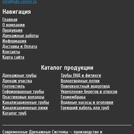
info@sds-center.ru
Навигация
Главная
О компании
Продукция
Дренажные работы
Информация
Доставка и Оплата
Контакты
Карта сайта
Каталог продукции
Дренажные трубы
Трубы ПНД и фитинги
Дренаж участка
Водоотводные лотки
Геотекстиль
Поверхностный водоотвод
Гофрированные трубы
Укрепление берегов и откосов
Пластиковые колодцы
Геомембрана
Канализационные трубы
Водяные насосы и оголовки
Канализационные люки
Греющий кабель для труб
Каталог труб
Современные Дренажные Системы
— производство и