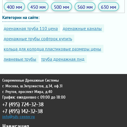
400 мм
450 мм
500 мм
560 мм
630 мм
Категории на сайте:
дренажная труба 110 цена
дренажные каналы
дренажные трубы софтрок купить
кольца для колодца пластиковые размеры цены
ливневые трубы
труба дренажная пнд
Современные Дренажные Системы
г. Москва
,
ш.Энтузиастов, д.34, оф.31
г. Реутов
,
проспект Мира, д.40
График: ежедневно с 09:00 до 18:00
+7 (495) 724-32-38
+7 (495) 142-32-38
info@sds-center.ru
Навигация