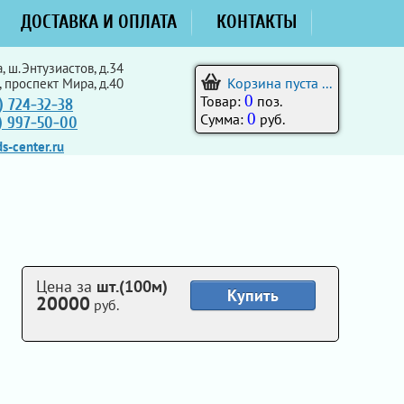
ДОСТАВКА И ОПЛАТА
КОНТАКТЫ
, ш.Энтузиастов, д.34
Корзина пуста ...
, проспект Мира, д.40
0
Товар:
поз.
) 724-32-38
0
Сумма:
руб.
5) 997-50-00
s-center.ru
Цена за
шт.(100м)
Купить
20000
руб.