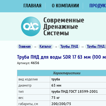
ГЛАВНАЯ
О КОМПАНИИ
ПРОДУК
Главная
→
Каталог
→
Трубы ПНД
→
Трубы ПНД 
Труба ПНД для воды SDR 17 63 мм (100 м
4656
Артикул:
Характеристики
вид изделия
труба
диаметр
63 мм
тип
труба ПНД ГОСТ 18599-2001
вес
75 кг
габариты, см
200/200/75