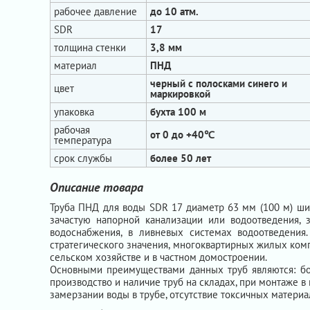
рабочее давление
до 10 атм.
SDR
17
толщина стенки
3,8 мм
материал
ПНД
черный с полосками синего и
цвет
маркировкой
упаковка
бухта 100 м
рабочая
от 0 до +40℃
температура
срок службы
более 50 лет
Описание товара
Труба ПНД для воды SDR 17 диаметр 63 мм (100 м) ши
зачастую напорной канализации или водоотведения, 
водоснабжения, в ливневых системах водоотведения.
стратегического значения, многоквартирных жилых комп
сельском хозяйстве и в частном домостроении.
Основными преимуществами данных труб являются: бол
производство и наличие труб на складах, при монтаже в
замерзании воды в трубе, отсутствие токсичных материал