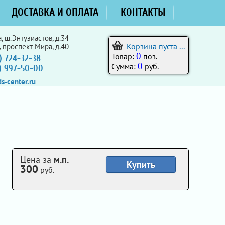
ДОСТАВКА И ОПЛАТА
КОНТАКТЫ
, ш.Энтузиастов, д.34
Корзина пуста ...
, проспект Мира, д.40
0
Товар:
поз.
) 724-32-38
0
Сумма:
руб.
5) 997-50-00
s-center.ru
Цена за
м.п.
Купить
300
руб.