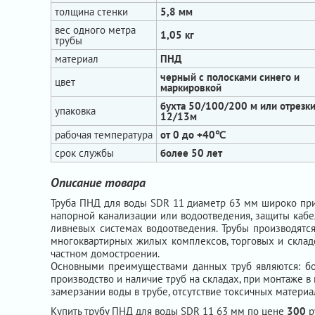
толщина стенки
5,8 мм
вес одного метра
1,05 кг
трубы
материал
ПНД
черный с полосками синего и
цвет
маркировкой
бухта 50/100/200 м или отрезк
упаковка
12/13м
рабочая температура
от 0 до +40℃
срок службы
более 50 лет
Описание товара
Труба ПНД для воды SDR 11 диаметр 63 мм широко прим
напорной канализации или водоотведения, защиты кабе
ливневых системах водоотведения. Трубы производятся 
многоквартирных жилых комплексов, торговых и складск
частном домостроении.
Основными преимуществами данных труб являются: бол
производство и наличие труб на складах, при монтаже в
замерзании воды в трубе, отсутствие токсичных материал
Купить трубу ПНД для воды SDR 11 63 мм по цене
300
р