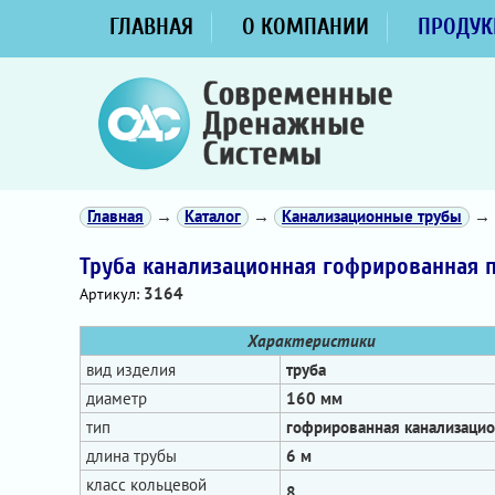
ГЛАВНАЯ
О КОМПАНИИ
ПРОДУК
Главная
→
Каталог
→
Канализационные трубы
→
Труба канализационная гофрированная 
3164
Артикул:
Характеристики
вид изделия
труба
диаметр
160 мм
тип
гофрированная канализаци
длина трубы
6 м
класс кольцевой
8