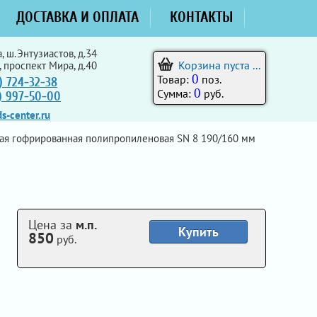
ДОСТАВКА И ОПЛАТА
КОНТАКТЫ
, ш.Энтузиастов, д.34
Корзина пуста ...
, проспект Мира, д.40
0
Товар:
поз.
) 724-32-38
0
Сумма:
руб.
5) 997-50-00
s-center.ru
ая гофрированная полипропиленовая SN 8 190/160 мм
Цена за
м.п.
Купить
850
руб.