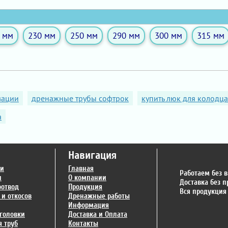
 мм
230 мм
250 мм
290 мм
300 мм
315 мм
зации
дренажные трубы софтрок
купить люк для колодца
а
Навигация
ги
Главная
Работаем без 
и
О компании
Доставка без 
оотвод
Продукция
Вся продукция
 и откосов
Дренажные работы
Информация
головки
Доставка и Оплата
 труб
Контакты