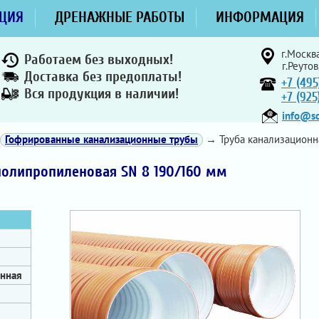
ЦИЯ
ДРЕНАЖНЫЕ РАБОТЫ
ИНФОРМАЦИЯ
г.Москва
Работаем без выходных!
г.Реутов
Доставка без предоплаты!
+7 (495
Вся продукция в наличии!
+7 (92
info@sd
Гофрированные канализационные трубы
→ Труба канализационн
полипропиленовая SN 8 190/160 мм
онная