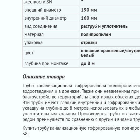
жесткости SN
внешний диаметр
190 мм
внутренний диаметр
160 мм
вид соединения
раструб и уплотнитель
материал
полипропилен
упаковка
отрезки
внешний оранжевый/внутр
цвет
белый
глубина при монтаже
до 8 м
Описание товара
Труба канализационная гофрированная полипропиле
водоотведения и в дренаже. Также они незаменимы при 
благоустройстве территорий, на спортивных объектах, д
Эти трубы имеют гладкий внутренний и гофрированный 
укладку на глубине до 8 метров, использовать их в люб
уплотнительным кольцом. Производятся трубы из высо
рядом преимуществ по сравнению с другими видами тру
Купить трубу канализационную гофрированную полипр
38.