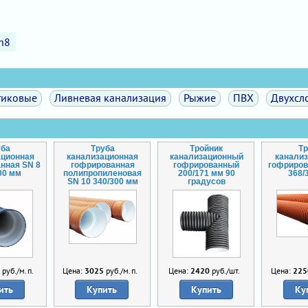
n8
тиковые
Ливневая канализация
Рыжие
ПВХ
Двухсл
уба
Труба
Тройник
Т
ационная
канализационная
канализационный
канали
нная SN 8
гофрированная
гофрированный
гофриров
00 мм
полипропиленовая
200/171 мм 90
368/
SN 10 340/300 мм
градусов
0
руб./м.п.
Цена:
3025
руб./м.п.
Цена:
2420
руб./шт.
Цена:
225
ить
Купить
Купить
Ку