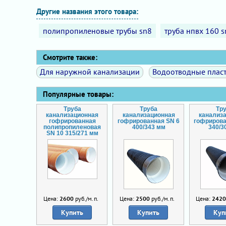
Другие названия этого товара:
полипропиленовые трубы sn8
труба нпвх 160 s
Смотрите также:
Для наружной канализации
Водоотводные плас
Популярные товары:
Труба
Труба
Тр
канализационная
канализационная
канализ
гофрированная
гофрированная SN 6
гофрирова
полипропиленовая
400/343 мм
340/3
SN 10 315/271 мм
Цена:
2600
руб./м.п.
Цена:
2500
руб./м.п.
Цена:
242
Купить
Купить
Куп