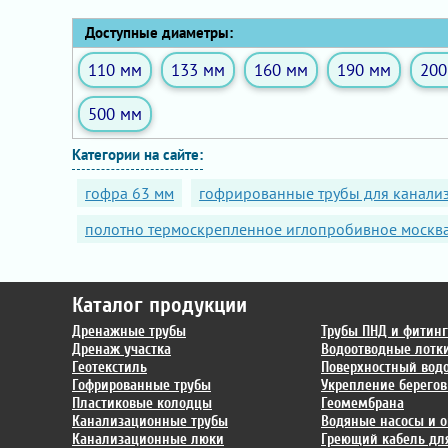
Доступные диаметры:
110 мм
133 мм
160 мм
190 мм
200
500 мм
Категории на сайте:
гофра 63 мм
гофрированные трубы для канали
полотно термоскрепленное иглопробивное москв
Каталог продукции
Дренажные трубы
Трубы ПНД и фитин
Дренаж участка
Водоотводные лотк
Геотекстиль
Поверхностный вод
Гофрированные трубы
Укрепление берегов
Пластиковые колодцы
Геомембрана
Канализационные трубы
Водяные насосы и о
Канализационные люки
Греющий кабель для