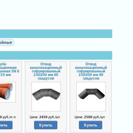
ойные
руба
Отвод
Отвод
зационная
канализационный
канализационный
анная SN 6
гофрированный
гофрированный
315 мм
230/200 мм 60
230/200 мм 90
градусов
градусов
0
руб./м.п.
Цена:
2450
руб./шт.
Цена:
2500
руб./шт.
пить
Купить
Купить