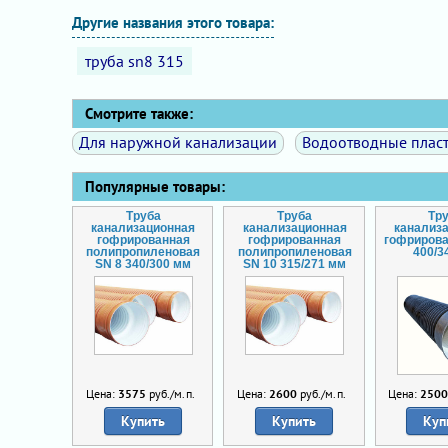
Другие названия этого товара:
труба sn8 315
Смотрите также:
Для наружной канализации
Водоотводные плас
Популярные товары:
Труба
Труба
Тр
канализационная
канализационная
канализ
гофрированная
гофрированная
гофрирова
полипропиленовая
полипропиленовая
400/3
SN 8 340/300 мм
SN 10 315/271 мм
Цена:
3575
руб./м.п.
Цена:
2600
руб./м.п.
Цена:
250
Купить
Купить
Куп