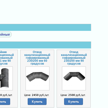
ойные
ойник
Отвод
Отвод
зационный
канализационный
канализационный
ованный
гофрированный
гофрированный
71 мм 90
230/200 мм 60
230/200 мм 90
дусов
градусов
градусов
20
руб./шт.
Цена:
2450
руб./шт.
Цена:
2500
руб./шт.
пить
Купить
Купить