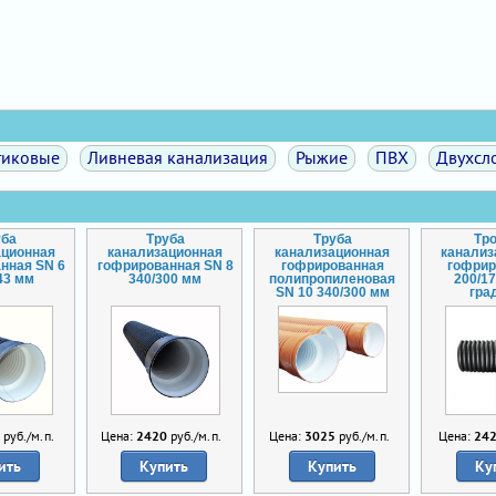
тиковые
Ливневая канализация
Рыжие
ПВХ
Двухсл
уба
Труба
Труба
Тр
ационная
канализационная
канализационная
канали
нная SN 6
гофрированная SN 8
гофрированная
гофрир
43 мм
340/300 мм
полипропиленовая
200/1
SN 10 340/300 мм
гра
0
руб./м.п.
Цена:
2420
руб./м.п.
Цена:
3025
руб./м.п.
Цена:
24
ить
Купить
Купить
Ку