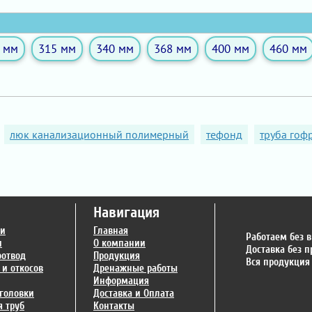
 мм
315 мм
340 мм
368 мм
400 мм
460 мм
люк канализационный полимерный
тефонд
труба гоф
Навигация
ги
Главная
Работаем без 
и
О компании
Доставка без 
оотвод
Продукция
Вся продукция
 и откосов
Дренажные работы
Информация
головки
Доставка и Оплата
 труб
Контакты