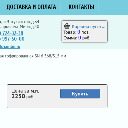
ДОСТАВКА И ОПЛАТА
КОНТАКТЫ
, ш.Энтузиастов, д.34
Корзина пуста ...
, проспект Мира, д.40
0
Товар:
поз.
) 724-32-38
0
Сумма:
руб.
5) 997-50-00
s-center.ru
ая гофрированная SN 6 368/315 мм
Цена за
м.п.
Купить
2250
руб.