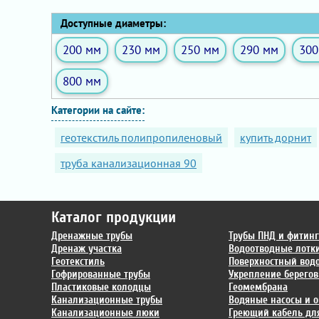
Доступные диаметры:
200 мм
230 мм
250 мм
290 мм
300
800 мм
Категории на сайте:
геотекстиль полипропиленовый
купить дорнит
труба канализационная 90
Каталог продукции
Дренажные трубы
Трубы ПНД и фитин
Дренаж участка
Водоотводные лотк
Геотекстиль
Поверхностный вод
Гофрированные трубы
Укрепление берегов
Пластиковые колодцы
Геомембрана
Канализационные трубы
Водяные насосы и о
Канализационные люки
Греющий кабель для