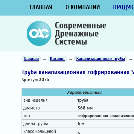
ГЛАВНАЯ
О КОМПАНИИ
ПРОДУК
Главная
→
Каталог
→
Канализационные трубы
→
Труба канализационная гофрированная S
2075
Артикул:
Характеристики
вид изделия
труба
диаметр
368 мм
тип
гофрированная канализация
длина трубы
6 м
класс кольцевой
6