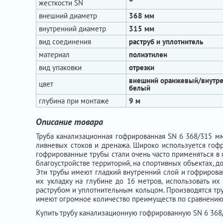
жесткости SN
внешний диаметр
368 мм
внутренний диаметр
315 мм
вид соединения
раструб и уплотнитель
материал
полиэтилен
вид упаковки
отрезки
внешний оранжевый/внутр
цвет
белый
глубина при монтаже
9 м
Описание товара
Труба канализационная гофрированная SN 6 368/315 м
ливневых стоков и дренажа. Широко используется гоф
гофрированные трубы стали очень часто применяться в 
благоустройстве территорий, на спортивных объектах, д
Эти трубы имеют гладкий внутренний слой и гофрирова
их укладку на глубине до 16 метров, использовать их
раструбом и уплотнительным кольцом. Производятся тр
имеют огромное количество преимуществ по сравнению 
Купить трубу канализационную гофрированную SN 6 36