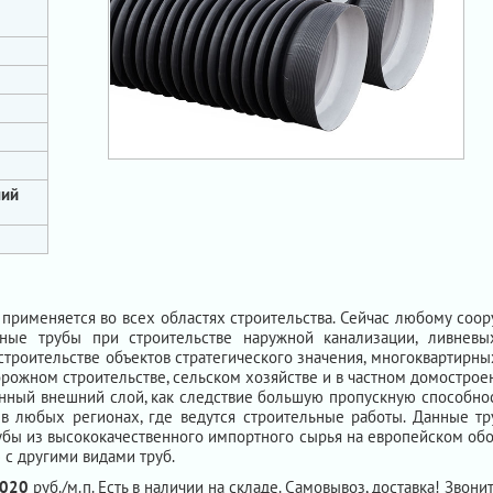
ний
применяется во всех областях строительства. Сейчас любому со
нные трубы при строительстве наружной канализации, ливневы
строительстве объектов стратегического значения, многоквартирны
орожном строительстве, сельском хозяйстве и в частном домострое
нный внешний слой, как следствие большую пропускную способност
 в любых регионах, где ведутся строительные работы. Данные т
убы из высококачественного импортного сырья на европейском обо
с другими видами труб.
020
руб./м.п. Есть в наличии на складе. Самовывоз, доставка! Звонит