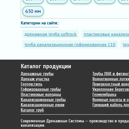
630 мм
Категории на сайте:
дренажная труба softrock
пластиковые канали
труба канализационная гофрированная 110
тр
Каталог продукции
Дренажные трубы
Трубы ПНД и фитин
Дренаж участка
Водоотводные лотк
Геотекстиль
Поверхностный вод
Гофрированные трубы
Укрепление берегов
Пластиковые колодцы
Геомембрана
Канализационные трубы
Водяные насосы и о
Канализационные люки
Греющий кабель для
Каталог труб
Современные Дренажные Системы
— производство и прода
канализации.