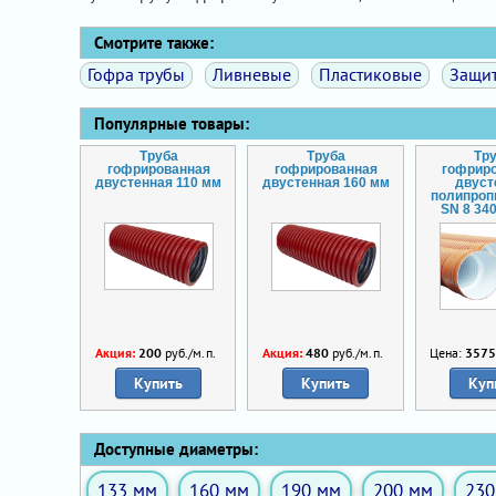
Смотрите также:
Гофра трубы
Ливневые
Пластиковые
Защи
Популярные товары:
Труба
Труба
Тр
гофрированная
гофрированная
гофрир
двустенная 110 мм
двустенная 160 мм
двуст
полипроп
SN 8 34
Акция:
200
руб./м.п.
Акция:
480
руб./м.п.
Цена:
357
Купить
Купить
Куп
Доступные диаметры:
133 мм
160 мм
190 мм
200 мм
230