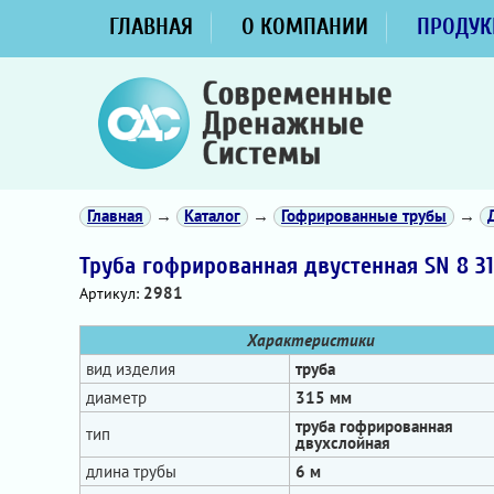
ГЛАВНАЯ
О КОМПАНИИ
ПРОДУК
Главная
→
Каталог
→
Гофрированные трубы
→
Труба гофрированная двустенная SN 8 3
2981
Артикул:
Характеристики
вид изделия
труба
диаметр
315 мм
труба гофрированная
тип
двухслойная
длина трубы
6 м