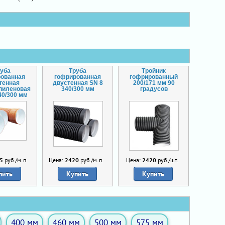
руба
Труба
Тройник
рованная
гофрированная
гофрированный
тенная
двустенная SN 8
200/171 мм 90
пиленовая
340/300 мм
градусов
40/300 мм
5
руб./м.п.
Цена:
2420
руб./м.п.
Цена:
2420
руб./шт.
пить
Купить
Купить
400 мм
460 мм
500 мм
575 мм