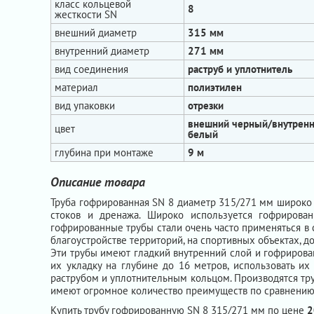
класс кольцевой
8
жесткости SN
внешний диаметр
315 мм
внутренний диаметр
271 мм
вид соединения
раструб и уплотнитель
материал
полиэтилен
вид упаковки
отрезки
внешний черный/внутрен
цвет
белый
глубина при монтаже
9 м
Описание товара
Труба гофрированная SN 8 диаметр 315/271 мм широко 
стоков и дренажа. Широко используется гофрирова
гофрированные трубы стали очень часто применяться в 
благоустройстве территорий, на спортивных объектах, д
Эти трубы имеют гладкий внутренний слой и гофрирова
их укладку на глубине до 16 метров, использовать их
раструбом и уплотнительным кольцом. Производятся тр
имеют огромное количество преимуществ по сравнению 
Купить трубу гофрированную SN 8 315/271 мм по цене
2