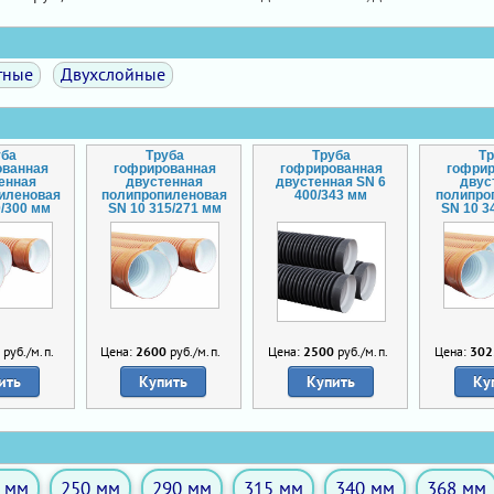
тные
Двухслойные
уба
Труба
Труба
Т
ованная
гофрированная
гофрированная
гофри
енная
двустенная
двустенная SN 6
двус
иленовая
полипропиленовая
400/343 мм
полипро
0/300 мм
SN 10 315/271 мм
SN 10 3
5
руб./м.п.
Цена:
2600
руб./м.п.
Цена:
2500
руб./м.п.
Цена:
302
ить
Купить
Купить
Ку
 мм
250 мм
290 мм
315 мм
340 мм
368 мм