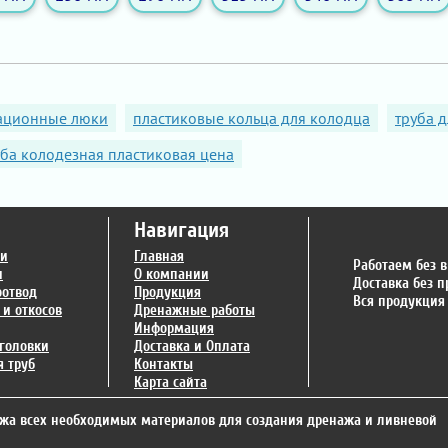
зационные люки
пластиковые кольца для колодца
труба 
уба колодезная пластиковая цена
Навигация
ги
Главная
Работаем без 
и
О компании
Доставка без 
оотвод
Продукция
Вся продукция
 и откосов
Дренажные работы
Информация
головки
Доставка и Оплата
 труб
Контакты
Карта сайта
жа всех необходимых материалов для создания дренажа и ливневой