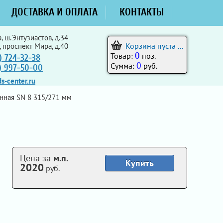
ДОСТАВКА И ОПЛАТА
КОНТАКТЫ
, ш.Энтузиастов, д.34
Корзина пуста ...
, проспект Мира, д.40
0
Товар:
поз.
) 724-32-38
0
Сумма:
руб.
5) 997-50-00
s-center.ru
нная SN 8 315/271 мм
Цена за
м.п.
Купить
2020
руб.