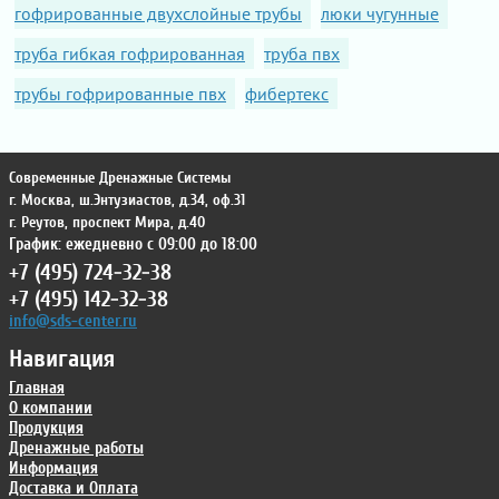
гофрированные двухслойные трубы
люки чугунные
труба гибкая гофрированная
труба пвх
трубы гофрированные пвх
фибертекс
Современные Дренажные Системы
г. Москва
,
ш.Энтузиастов, д.34, оф.31
г. Реутов
,
проспект Мира, д.40
График: ежедневно с 09:00 до 18:00
+7 (495) 724-32-38
+7 (495) 142-32-38
info@sds-center.ru
Навигация
Главная
О компании
Продукция
Дренажные работы
Информация
Доставка и Оплата