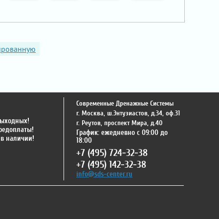
рированную
Современные Дренажные Системы
г. Москва
,
ш.Энтузиастов, д.34, оф.31
выходных!
г. Реутов
,
проспект Мира, д.40
предоплаты!
График: ежедневно с 09:00 до
 в наличии!
18:00
+7 (495) 724-32-38
+7 (495) 142-32-38
info@sds-center.ru