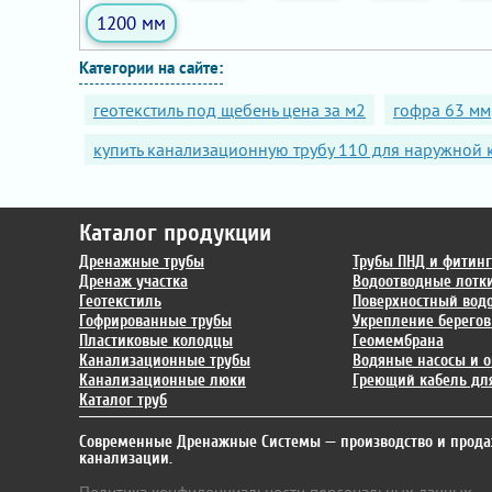
1200 мм
Категории на сайте:
геотекстиль под щебень цена за м2
гофра 63 мм
купить канализационную трубу 110 для наружной
Каталог продукции
Дренажные трубы
Трубы ПНД и фитин
Дренаж участка
Водоотводные лотк
Геотекстиль
Поверхностный вод
Гофрированные трубы
Укрепление берегов
Пластиковые колодцы
Геомембрана
Канализационные трубы
Водяные насосы и о
Канализационные люки
Греющий кабель для
Каталог труб
Современные Дренажные Системы
— производство и прода
канализации.