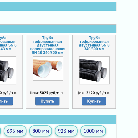
руба
Труба
Труба
рованная
гофрированная
гофрированная
нная SN 6
двустенная
двустенная SN 8
343 мм
полипропиленовая
340/300 мм
SN 10 340/300 мм
0
руб./м.п.
Цена:
3025
руб./м.п.
Цена:
2420
руб./м.п.
пить
Купить
Купить
695 мм
800 мм
923 мм
1000 мм