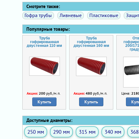
Смотрите также:
Гофра трубы
Ливневые
Пластиковые
Защи
Популярные товары:
Труба
Труба
От
гофрированная
гофрированная
гофрир
двустенная 110 мм
двустенная 160 мм
200/17
град
Акция:
200
руб./м.п.
Акция:
480
руб./м.п.
Цена:
218
Купить
Купить
Куп
Доступные диаметры:
250 мм
290 мм
315 мм
340 мм
368