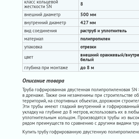
класс кольцевой
8
жесткости SN
внешний диаметр
500 мм
внутренний диаметр
427 мм
вид соединения
раструб и уплотнитель
материал
полипропилен
упаковка
отрезки
внешний оранжевый/внутр
цвет
белый
глубина при монтаже
до 8 м
Описание товара
Труба гофрированная двустенная полипропиленовая SN 
в дренаже. Также они незаменимы при строительстве об
территорий, на спортивных объектах, дорожном строител
Эти трубы имеют гладкий внутренний и гофрированный 
укладку на глубине до 8 метров, использовать их в люб
уплотнительным кольцом. Производятся трубы из высо
рядом преимуществ по сравнению с другими видами тру
Купить трубу гофрированную двустенную полипропилен