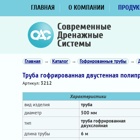
ГЛАВНАЯ
О КОМПАНИИ
ПРОДУК
Главная
→
Каталог
→
Гофрированные трубы
→
Труба гофрированная двустенная полип
3212
Артикул:
Характеристики
вид изделия
труба
диаметр
500 мм
труба гофрированная
тип
двухслойная
длина трубы
6 м