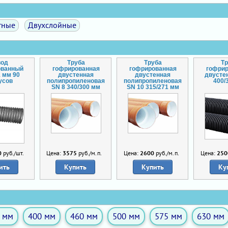
тные
Двухслойные
вод
Труба
Труба
Т
ованный
гофрированная
гофрированная
гофри
1 мм 90
двустенная
двустенная
двусте
усов
полипропиленовая
полипропиленовая
400/
SN 8 340/300 мм
SN 10 315/271 мм
0
руб./шт.
Цена:
3575
руб./м.п.
Цена:
2600
руб./м.п.
Цена:
250
ить
Купить
Купить
Ку
 мм
400 мм
460 мм
500 мм
575 мм
630 мм