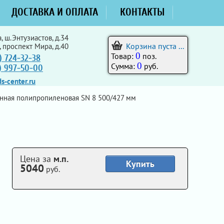
ДОСТАВКА И ОПЛАТА
КОНТАКТЫ
, ш.Энтузиастов, д.34
Корзина пуста ...
, проспект Мира, д.40
0
Товар:
поз.
) 724-32-38
0
Сумма:
руб.
5) 997-50-00
s-center.ru
нная полипропиленовая SN 8 500/427 мм
Цена за
м.п.
Купить
5040
руб.