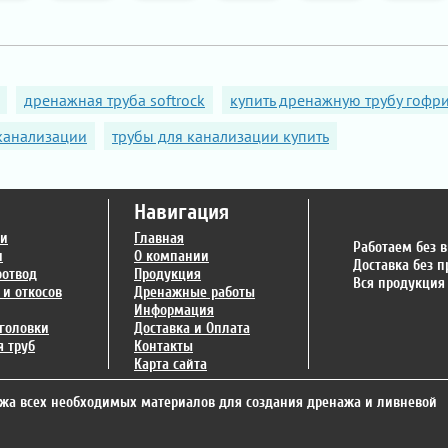
дренажная труба softrock
купить дренажную трубу гоф
 канализации
трубы для канализации купить
Навигация
ги
Главная
Работаем без 
и
О компании
Доставка без 
оотвод
Продукция
Вся продукция
 и откосов
Дренажные работы
Информация
головки
Доставка и Оплата
 труб
Контакты
Карта сайта
жа всех необходимых материалов для создания дренажа и ливневой