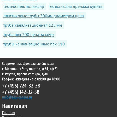
геотекстиль полиэфир
геоткань для дренажа купить
пластиковые трубы 300мм диаметром цена
труба канализационная 125 мм
труба пвх 200 цена за метр
трубы канализационные пвх 110
Современные Дренажные Системы
г. Москва
,
ш.Энтузиастов, д.34, оф.31
г. Реутов
,
проспект Мира, д.40
График: ежедневно с 09:00 до 18:00
+7 (495) 724-32-38
+7 (495) 142-32-38
info@sds-center.ru
Навигация
Главная