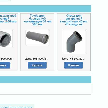
ль для труб
Труба для
Отвод для
ренней
бесшумной
внутренней
ии 110/9 мм
канализации 50 мм
канализации 40 мм
500 мм
45 градусов
0
руб./м.п.
Цена:
165
руб./шт.
Цена:
45
руб./шт.
пить
Купить
Купить
ы для канализации