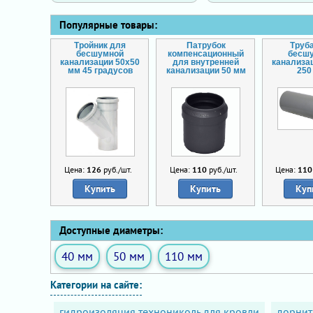
Популярные товары:
Тройник для
Патрубок
Труб
бесшумной
компенсационный
бесш
канализации 50х50
для внутренней
канализа
мм 45 градусов
канализации 50 мм
250
Цена:
126
руб./шт.
Цена:
110
руб./шт.
Цена:
110
Купить
Купить
Куп
Доступные диаметры:
40 мм
50 мм
110 мм
Категории на сайте:
гидроизоляция технониколь для кровли
дорнит