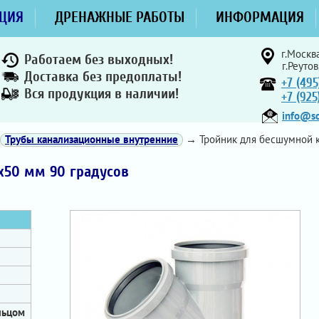
ЦИЯ
ДРЕНАЖНЫЕ РАБОТЫ
ИНФОРМАЦИЯ
г.Москва
Работаем без выходных!
г.Реутов
Доставка без предоплаты!
+7 (495
Вся продукция в наличии!
+7 (92
info@sd
Трубы канализационные внутренние
→ Тройник для бесшумной к
х50 мм 90 градусов
льцом