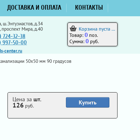
ДОСТАВКА И ОПЛАТА
КОНТАКТЫ
, ш.Энтузиастов, д.34
Корзина пуста ...
, проспект Мира, д.40
0
Товар:
поз.
) 724-32-38
0
Сумма:
руб.
5) 997-50-00
s-center.ru
анализации 50х50 мм 90 градусов
Цена за
шт.
Купить
126
руб.