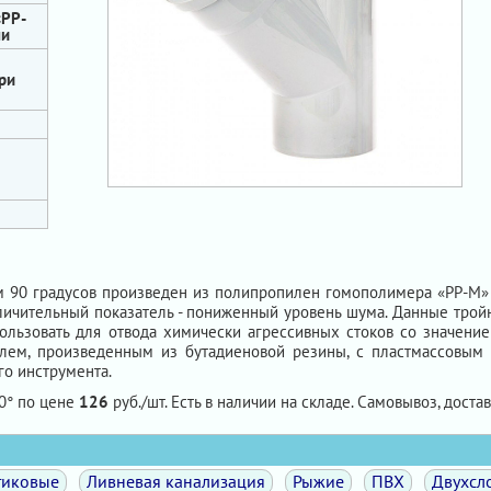
«PP-
ми
ри
м 90 градусов произведен из полипропилен гомополимера «PP-М»
тличительный показатель - пониженный уровень шума. Данные тро
ользовать для отвода химически агрессивных стоков со значени
лем, произведенным из бутадиеновой резины, с пластмассовым
го инструмента.
0° по цене
126
руб./шт. Есть в наличии на складе. Самовывоз, достав
тиковые
Ливневая канализация
Рыжие
ПВХ
Двухсл