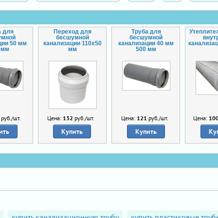
а для
Переход для
Труба для
Утеплите
умной
бесшумной
бесшумной
внут
ции 50 мм
канализации 110х50
канализации 40 мм
канализац
 мм
мм
500 мм
руб./шт.
Цена:
132
руб./шт.
Цена:
121
руб./шт.
Цена:
10
ить
Купить
Купить
Ку
купить канализационную трубу
купить пластиковые труб