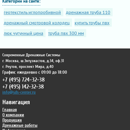
Категории на сайте:
геотекстиль иглопробивной
дренажная труба 110
дренажный смотровой колодец
купить трубы пвх
люк чугунный цена
труба пвх 300 мм
Современные Дренажные Системы
г. Москва
,
ш.Энтузиастов, д.34, оф.31
г. Реутов
,
проспект Мира, д.40
График: ежедневно с 09:00 до 18:00
+7 (495) 724-32-38
+7 (495) 142-32-38
info@sds-center.ru
Навигация
Главная
О компании
Продукция
Дренажные работы