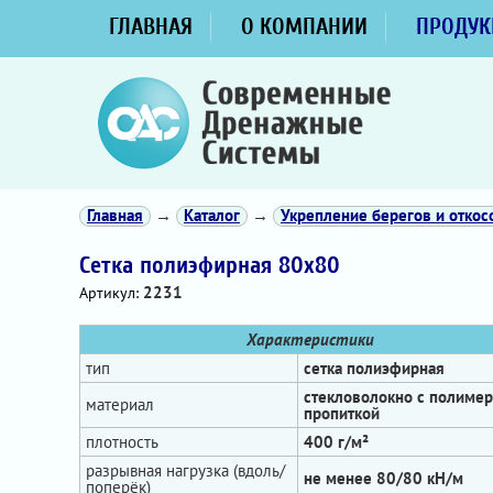
ГЛАВНАЯ
О КОМПАНИИ
ПРОДУК
Главная
→
Каталог
→
Укрепление берегов и откос
Сетка полиэфирная 80х80
2231
Артикул:
Характеристики
тип
сетка полиэфирная
стекловолокно с полиме
материал
пропиткой
плотность
400 г/м²
разрывная нагрузка (вдоль/
не менее 80/80 кН/м
поперёк)