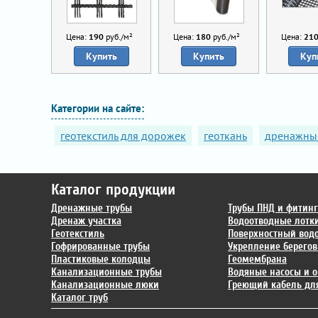
Цена:
190
руб./м²
Цена:
180
руб./м²
Цена:
21
Купить
Купить
Куп
Категории на сайте:
геотекстиль для дорожек
геоткань
дренажны
Каталог продукции
Дренажные трубы
Трубы ПНД и фитин
Дренаж участка
Водоотводные лотк
Геотекстиль
Поверхностный вод
Гофрированные трубы
Укрепление берегов
Пластиковые колодцы
Геомембрана
Канализационные трубы
Водяные насосы и о
Канализационные люки
Греющий кабель для
Каталог труб