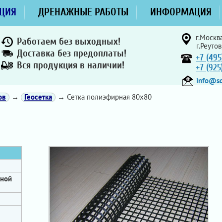
ЦИЯ
ДРЕНАЖНЫЕ РАБОТЫ
ИНФОРМАЦИЯ
г.Москва
Работаем без выходных!
г.Реутов
Доставка без предоплаты!
+7 (495
Вся продукция в наличии!
+7 (92
info@sd
ов
→
Геосетка
→ Сетка полиэфирная 80х80
рной