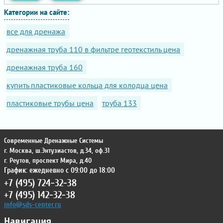
Категории на сайте:
все для дренажа
дренажная труба 110 в фильтре геотекстиль цена
дренажная труба 160
купить пластиковые кольца для колодца цена
пластиковые трубы цена
труба 133
Современные Дренажные Системы
г. Москва
,
ш.Энтузиастов, д.34, оф.31
г. Реутов
,
проспект Мира, д.40
График: ежедневно с 09:00 до 18:00
+7 (495) 724-32-38
+7 (495) 142-32-38
info@sds-center.ru
Навигация