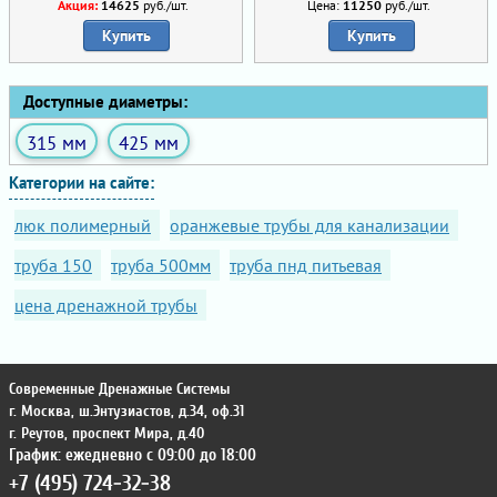
Акция:
14625
руб./шт.
Цена:
11250
руб./шт.
Купить
Купить
Доступные диаметры:
315 мм
425 мм
Категории на сайте:
люк полимерный
оранжевые трубы для канализации
труба 150
труба 500мм
труба пнд питьевая
цена дренажной трубы
Современные Дренажные Системы
г. Москва
,
ш.Энтузиастов, д.34, оф.31
г. Реутов
,
проспект Мира, д.40
График: ежедневно с 09:00 до 18:00
+7 (495) 724-32-38