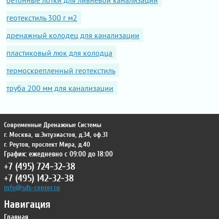
бетонные лотки для ливневой канализации
геотекстиль 300 г м2
дренажный колодец для канализации
пластиковый люк для колодца
термоскрепленный геотекстиль
труба 200 мм для канализации
Современные Дренажные Системы
г. Москва
,
ш.Энтузиастов, д.34, оф.31
г. Реутов
,
проспект Мира, д.40
График: ежедневно с 09:00 до 18:00
+7 (495) 724-32-38
+7 (495) 142-32-38
info@sds-center.ru
Навигация
Главная