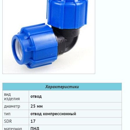
Характеристики
вид
отвод
изделия
диаметр
25 мм
тип
отвод компрессионный
SDR
17
материал
ПНД