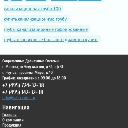
канализационная труба 100
купить канализационную трубу
трубы канализационные гофрированные
трубы пластиковые большого диаметра купить
Современные Дренажные Системы
г. Москва
,
ш.Энтузиастов, д.34, оф.31
г. Реутов
,
проспект Мира, д.40
График: ежедневно с 09:00 до 18:00
+7 (495) 724-32-38
+7 (495) 142-32-38
info@sds-center.ru
Навигация
Главная
О компании
Продукция