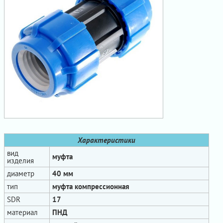
Характеристики
вид
муфта
изделия
диаметр
40 мм
тип
муфта компрессионная
SDR
17
материал
ПНД