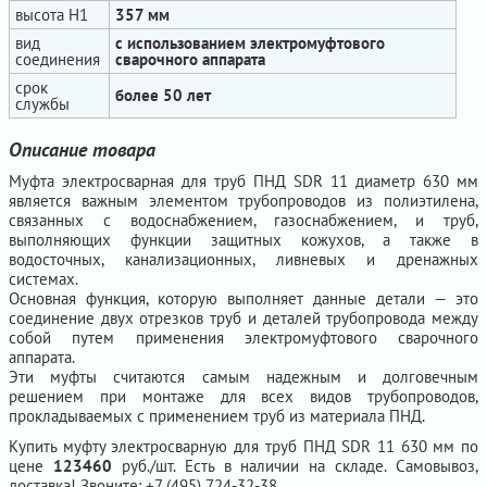
высота H1
357 мм
вид
с использованием электромуфтового
соединения
сварочного аппарата
срок
более 50 лет
службы
Описание товара
Муфта электросварная для труб ПНД SDR 11 диаметр 630 мм
является важным элементом трубопроводов из полиэтилена,
связанных с водоснабжением, газоснабжением, и труб,
выполняющих функции защитных кожухов, а также в
водосточных, канализационных, ливневых и дренажных
системах.
Основная функция, которую выполняет данные детали — это
соединение двух отрезков труб и деталей трубопровода между
собой путем применения электромуфтового сварочного
аппарата.
Эти муфты считаются самым надежным и долговечным
решением при монтаже для всех видов трубопроводов,
прокладываемых с применением труб из материала ПНД.
Купить муфту электросварную для труб ПНД SDR 11 630 мм по
цене
123460
руб./шт. Есть в наличии на складе. Самовывоз,
доставка! Звоните: +7 (495) 724-32-38.