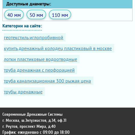
Доступные диаметры:
40 мм
50 мм
110 мм
Категории на сайте:
геотекстиль иглопробивной
купить дренажный колодец пластиковый в москве
лотки пластиковые водоотводные
труба дренажная с перфорацией
труба канализационная 300 рыжая цена
трубы дренажные
Современные Дренажные Системы
г. Москва
,
ш.Энтузиастов, д.34, оф.31
г. Реутов
,
проспект Мира, д.40
График: ежедневно с 09:00 до 18:00