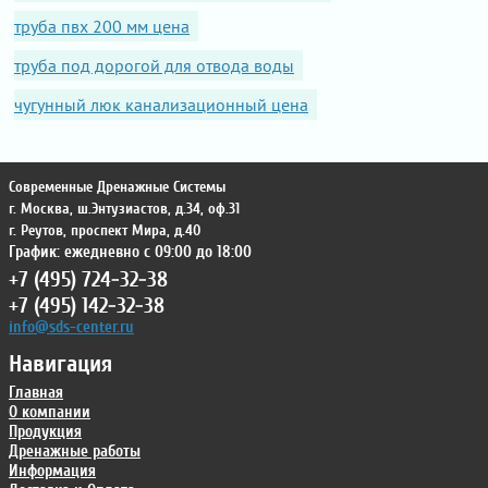
труба пвх 200 мм цена
труба под дорогой для отвода воды
чугунный люк канализационный цена
Современные Дренажные Системы
г. Москва
,
ш.Энтузиастов, д.34, оф.31
г. Реутов
,
проспект Мира, д.40
График: ежедневно с 09:00 до 18:00
+7 (495) 724-32-38
+7 (495) 142-32-38
info@sds-center.ru
Навигация
Главная
О компании
Продукция
Дренажные работы
Информация