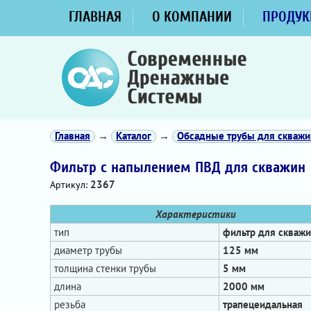
ГЛАВНАЯ
О КОМПАНИИ
ПРОДУК
Главная
→
Каталог
→
Обсадные трубы для скважи
Фильтр с напылением ПВД для скважин
2367
Артикул:
Характеристики
тип
фильтр для скваж
диаметр трубы
125 мм
толщина стенки трубы
5 мм
длина
2000 мм
резьба
трапецеидальная