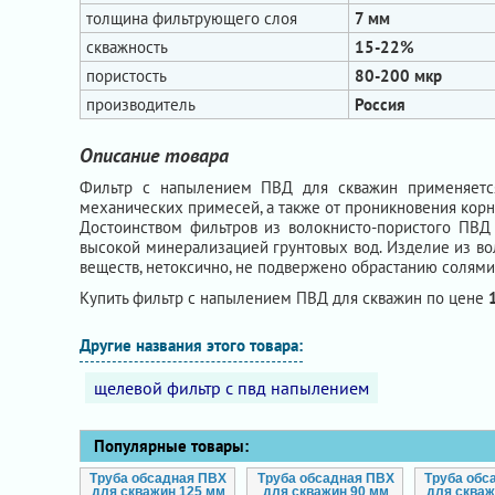
толщина фильтрующего слоя
7 мм
скважность
15-22%
пористость
80-200 мкр
производитель
Россия
Описание товара
Фильтр с напылением ПВД для скважин применяется
механических примесей, а также от проникновения корн
Достоинством фильтров из волокнисто-пористого ПВД 
высокой минерализацией грунтовых вод. Изделие из во
веществ, нетоксично, не подвержено обрастанию солями
Купить фильтр с напылением ПВД для скважин по цене
Другие названия этого товара:
щелевой фильтр с пвд напылением
Популярные товары:
Труба обсадная ПВХ
Труба обсадная ПВХ
Труба обс
для скважин 125 мм
для скважин 90 мм
для скваж