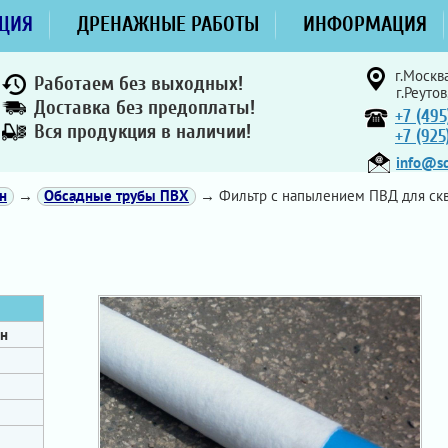
ЦИЯ
ДРЕНАЖНЫЕ РАБОТЫ
ИНФОРМАЦИЯ
г.Москва
Работаем без выходных!
г.Реутов
Доставка без предоплаты!
+7 (495
Вся продукция в наличии!
+7 (92
info@sd
н
→
Обсадные трубы ПВХ
→ Фильтр с напылением ПВД для ск
ин