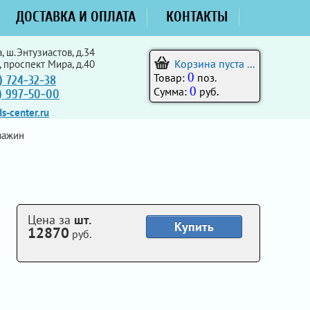
ДОСТАВКА И ОПЛАТА
КОНТАКТЫ
, ш.Энтузиастов, д.34
Корзина пуста ...
, проспект Мира, д.40
0
Товар:
поз.
) 724-32-38
0
Сумма:
руб.
5) 997-50-00
s-center.ru
важин
Цена за
шт.
Купить
12870
руб.