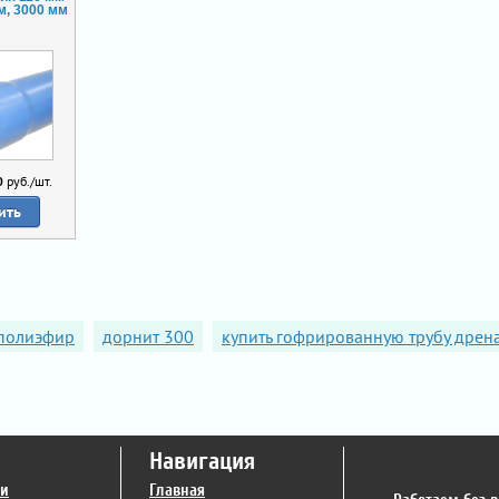
м, 3000 мм
0
руб./шт.
ить
 полиэфир
дорнит 300
купить гофрированную трубу дре
Навигация
ги
Главная