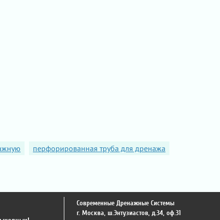
нажную
перфорированная труба для дренажа
Современные Дренажные Системы
г. Москва
,
ш.Энтузиастов, д.34, оф.31