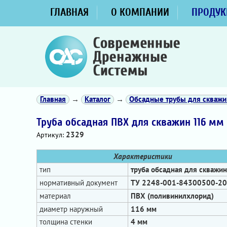
ГЛАВНАЯ
О КОМПАНИИ
ПРОДУК
Главная
→
Каталог
→
Обсадные трубы для скважи
Труба обсадная ПВХ для скважин 116 мм
2329
Артикул:
Характеристики
тип
труба обсадная для скважин
нормативный документ
ТУ 2248-001-84300500-2
материал
ПВХ (поливинилхлорид)
диаметр наружный
116 мм
толщина стенки
4 мм