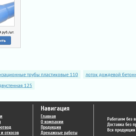
0
руб./шт.
ить
изационные трубы пластиковые 110
лоток дождевой бетон
двустенная 125
Навигация
ги
Главная
Работаем без 
и
О компании
Доставка без 
оотвод
Продукция
Вся продукция
 и откосов
Дренажные работы