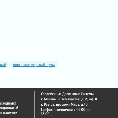
ный
люк полимерный цена
Современные Дренажные Системы
г. Москва
,
ш.Энтузиастов, д.34, оф.31
выходных!
г. Реутов
,
проспект Мира, д.40
предоплаты!
График: ежедневно с 09:00 до
 в наличии!
18:00