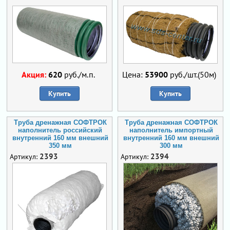
Акция:
620
руб./м.п.
Цена:
53900
руб./шт.(50м)
Купить
Купить
Труба дренажная СОФТРОК
Труба дренажная СОФТРОК
наполнитель российский
наполнитель импортный
внутренний 160 мм внешний
внутренний 160 мм внешний
350 мм
300 мм
2393
2394
Артикул:
Артикул: