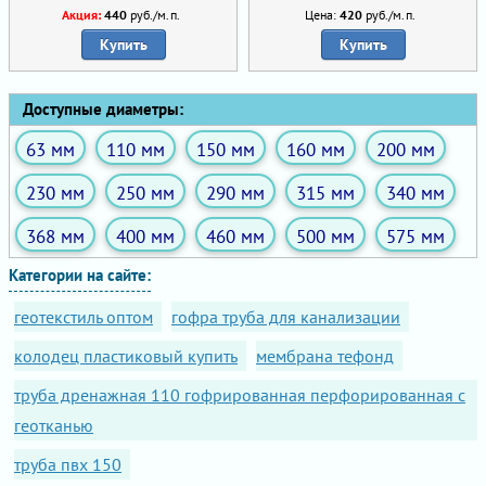
Акция:
440
руб./м.п.
Цена:
420
руб./м.п.
Купить
Купить
Доступные диаметры:
63 мм
110 мм
150 мм
160 мм
200 мм
230 мм
250 мм
290 мм
315 мм
340 мм
368 мм
400 мм
460 мм
500 мм
575 мм
Категории на сайте:
геотекстиль оптом
гофра труба для канализации
колодец пластиковый купить
мембрана тефонд
труба дренажная 110 гофрированная перфорированная с
геотканью
труба пвх 150