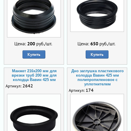
Цена:
200
руб./шт.
Цена:
650
руб./шт.
Купить
Купить
Манжет 216x200 мм для
Дно заглушка пластикового
врезки труб 200 мм для
колодца Вавин 425 мм
колодца Вавин 425 мм
полипропиленовое с
уплотнителем
2642
Артикул:
174
Артикул: