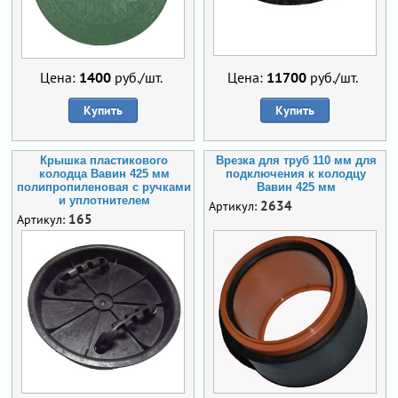
Цена:
1400
руб./шт.
Цена:
11700
руб./шт.
Купить
Купить
Крышка пластикового
Врезка для труб 110 мм для
колодца Вавин 425 мм
подключения к колодцу
полипропиленовая с ручками
Вавин 425 мм
и уплотнителем
2634
Артикул:
165
Артикул: