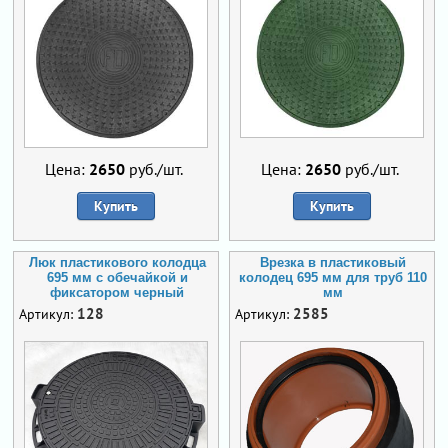
Цена:
2650
руб./шт.
Цена:
2650
руб./шт.
Купить
Купить
Люк пластикового колодца
Врезка в пластиковый
695 мм с обечайкой и
колодец 695 мм для труб 110
фиксатором черный
мм
128
2585
Артикул:
Артикул: