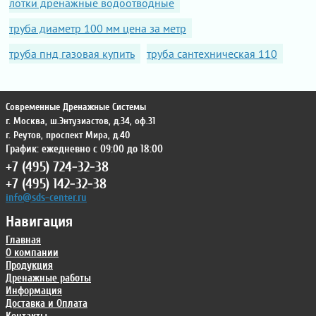
лотки дренажные водоотводные
труба диаметр 100 мм цена за метр
труба пнд газовая купить
труба сантехническая 110
Современные Дренажные Системы
г. Москва
,
ш.Энтузиастов, д.34, оф.31
г. Реутов
,
проспект Мира, д.40
График: ежедневно с 09:00 до 18:00
+7 (495) 724-32-38
+7 (495) 142-32-38
info@sds-center.ru
Навигация
Главная
О компании
Продукция
Дренажные работы
Информация
Доставка и Оплата