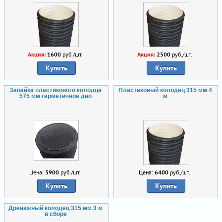
Акция:
1600
руб./шт.
Акция:
2500
руб./шт.
Купить
Купить
Запайка пластикового колодца
Пластиковый колодец 315 мм 4
575 мм герметичное дно
м
Цена:
3900
руб./шт.
Цена:
6400
руб./шт.
Купить
Купить
Дренажный колодец 315 мм 3 м
в сборе