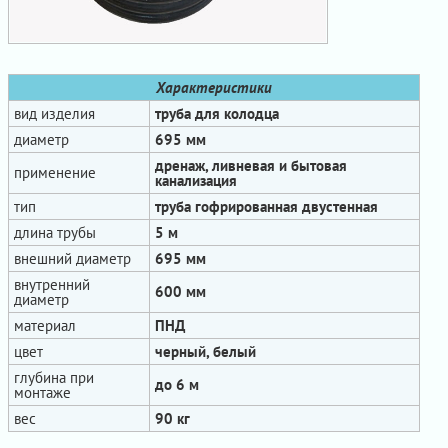
Характеристики
вид изделия
труба для колодца
диаметр
695 мм
дренаж, ливневая и бытовая
применение
канализация
тип
труба гофрированная двустенная
длина трубы
5 м
внешний диаметр
695 мм
внутренний
600 мм
диаметр
материал
ПНД
цвет
черный, белый
глубина при
до 6 м
монтаже
вес
90 кг