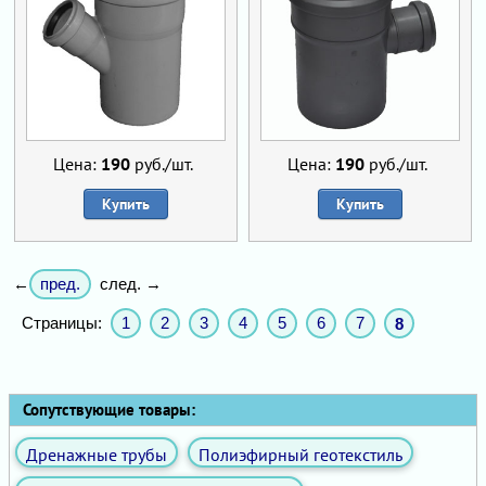
Цена:
190
руб./шт.
Цена:
190
руб./шт.
Купить
Купить
пред.
←
след. →
Страницы:
1
2
3
4
5
6
7
8
Сопутствующие товары:
Дренажные трубы
Полиэфирный геотекстиль