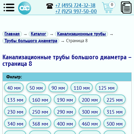
+7 (495) 724-32-38
0
+7 (925) 997-50-00
Главная
→
Каталог
→
Канализационные трубы
→
Трубы большого диаметра
→ Страница 8
Канализационные трубы большого диаметра –
страница 8
Фильтр:
40 мм
50 мм
90 мм
110 мм
125 мм
133 мм
160 мм
190 мм
200 мм
225 мм
230 мм
250 мм
290 мм
300 мм
315 мм
340 мм
368 мм
400 мм
460 мм
500 мм