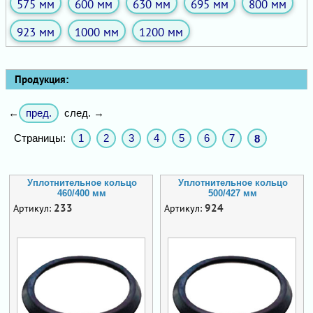
575 мм
600 мм
630 мм
695 мм
800 мм
923 мм
1000 мм
1200 мм
Продукция:
пред.
←
след. →
Страницы:
1
2
3
4
5
6
7
8
Уплотнительное кольцо
Уплотнительное кольцо
460/400 мм
500/427 мм
233
924
Артикул:
Артикул: