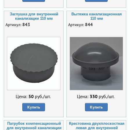
Заглушка для внутренней
Вытяжка канализационная
канализации 110 мм
110 мм
843
844
Артикул:
Артикул:
Цена:
50
руб./шт.
Цена:
330
руб./шт.
Купить
Купить
Патрубок компенсационный
Крестовина двухплоскостная
для внутренней канализации
левая для внутренней