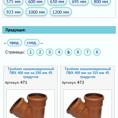
575 мм
600 мм
630 мм
695 мм
800 мм
923 мм
1000 мм
1200 мм
Продукция:
пред.
след.
←
→
Страницы:
1
2
3
4
6
7
8
5
Тройник канализационный
Тройник канализационный
ПВХ 400 мм на 250 мм 45
ПВХ 400 мм на 315 мм 45
градусов
градусов
471
472
Артикул:
Артикул: