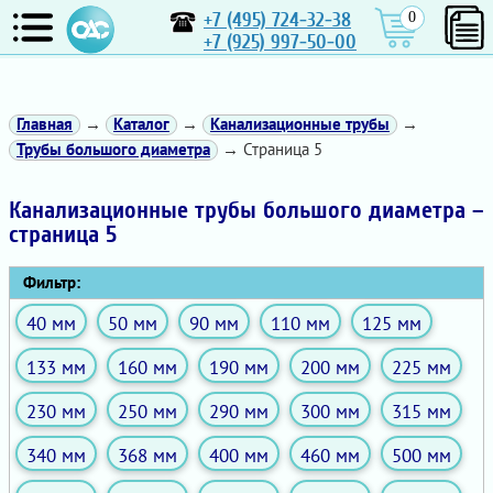
+7 (495) 724-32-38
0
+7 (925) 997-50-00
Главная
→
Каталог
→
Канализационные трубы
→
Трубы большого диаметра
→ Страница 5
Канализационные трубы большого диаметра –
страница 5
Фильтр:
40 мм
50 мм
90 мм
110 мм
125 мм
133 мм
160 мм
190 мм
200 мм
225 мм
230 мм
250 мм
290 мм
300 мм
315 мм
340 мм
368 мм
400 мм
460 мм
500 мм