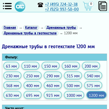
+7 (495) 724-32-38
0
+7 (925) 997-50-00
Главная
→
Каталог
→
Дренажные трубы
→
Дренажные трубы в геотекстиле
→ 1200 мм
Дренажные трубы в геотекстиле 1200 мм
Фильтр:
63 мм
110 мм
150 мм
160 мм
200 мм
230 мм
250 мм
290 мм
315 мм
340 мм
368 мм
400 мм
460 мм
500 мм
575 мм
630 мм
695 мм
923 мм
1000 мм
1200 мм
Часто ищут: