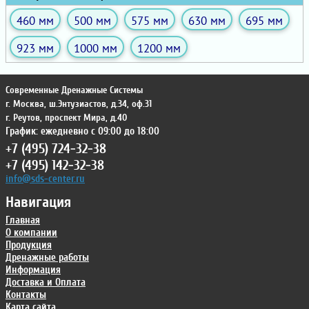
460 мм
500 мм
575 мм
630 мм
695 мм
923 мм
1000 мм
1200 мм
Современные Дренажные Системы
г. Москва
,
ш.Энтузиастов, д.34, оф.31
г. Реутов
,
проспект Мира, д.40
График: ежедневно с 09:00 до 18:00
+7 (495) 724-32-38
+7 (495) 142-32-38
info@sds-center.ru
Навигация
Главная
О компании
Продукция
Дренажные работы
Информация
Доставка и Оплата
Контакты
Карта сайта