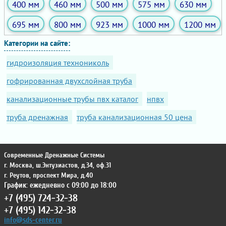
400 мм
460 мм
500 мм
575 мм
630 мм
695 мм
800 мм
923 мм
1000 мм
1200 мм
Категории на сайте:
гидроизоляция технониколь
гофрированная двухслойная труба
канализационные трубы пвх каталог
нпвх
труба дренажная
труба канализационная 50 цена
Современные Дренажные Системы
г. Москва
,
ш.Энтузиастов, д.34, оф.31
г. Реутов
,
проспект Мира, д.40
График: ежедневно с 09:00 до 18:00
+7 (495) 724-32-38
+7 (495) 142-32-38
info@sds-center.ru