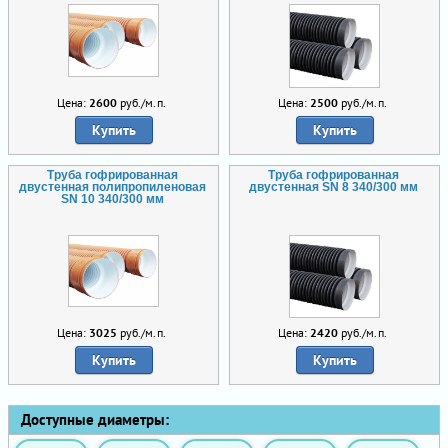
Цена:
2600
руб./м.п.
Цена:
2500
руб./м.п.
Купить
Купить
Труба гофрированная
Труба гофрированная
двустенная полипропиленовая
двустенная SN 8 340/300 мм
SN 10 340/300 мм
Цена:
3025
руб./м.п.
Цена:
2420
руб./м.п.
Купить
Купить
Доступные диаметры: