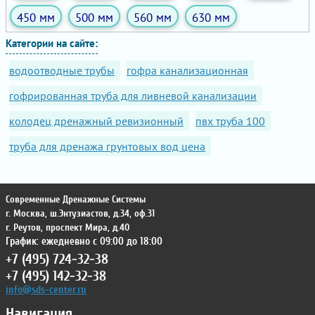
450 мм
500 мм
560 мм
630 мм
Категории на сайте:
водоотводные трубы
гофра канализационная
гофрированная труба для ливневой канализации
колодец дренажный ревизионный
пвх труба 100
труба для дренажа грунтовых вод цена
Современные Дренажные Системы
г. Москва
,
ш.Энтузиастов, д.34, оф.31
г. Реутов
,
проспект Мира, д.40
График: ежедневно с 09:00 до 18:00
+7 (495) 724-32-38
+7 (495) 142-32-38
info@sds-center.ru
Навигация