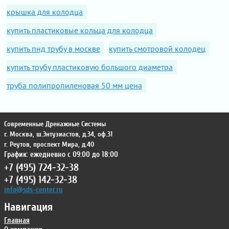
крышка для колодца
купить пластиковые кольца для колодца
купить пнд трубу в москве
купить смотровой колодец
купить трубу пластиковую большого диаметра
труба полипропиленовая 50 мм цена
Современные Дренажные Системы
г. Москва
,
ш.Энтузиастов, д.34, оф.31
г. Реутов
,
проспект Мира, д.40
График: ежедневно с 09:00 до 18:00
+7 (495) 724-32-38
+7 (495) 142-32-38
info@sds-center.ru
Навигация
Главная