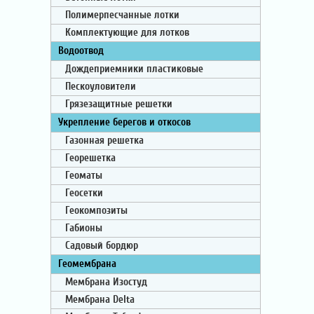
Полимерпесчанные лотки
Комплектующие для лотков
Водоотвод
Дождеприемники пластиковые
Пескоуловители
Грязезащитные решетки
Укрепление берегов и откосов
Газонная решетка
Георешетка
Геоматы
Геосетки
Геокомпозиты
Габионы
Садовый бордюр
Геомембрана
Мембрана Изостуд
Мембрана Delta