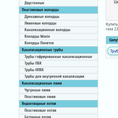
Ц
Двустенные
Пластиковые колодцы
Дренажные колодцы
Ливневые колодцы
Купить
газа 2
Канализационные колодцы
Колодцы Wavin
Сопут
Колодцы Политек
Канализационные трубы
Тру
Трубы гофрированные канализационные
Трубы ПВХ
Трубы НПВХ
Трубы для внутренней канализации
Канализационные люки
Чугунные люки
Пластиковые люки
Водоотводные лотки
Пластиковые лотки
Бетонные лотки