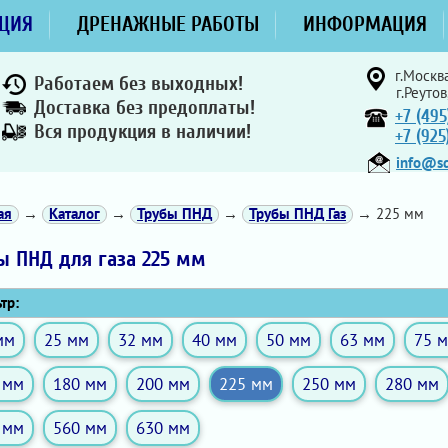
ЦИЯ
ДРЕНАЖНЫЕ РАБОТЫ
ИНФОРМАЦИЯ
г.Москва
Работаем без выходных!
г.Реутов
Доставка без предоплаты!
+7 (495
Вся продукция в наличии!
+7 (92
info@sd
ая
→
Каталог
→
Трубы ПНД
→
Трубы ПНД Газ
→ 225 мм
ы ПНД для газа 225 мм
тр:
мм
25 мм
32 мм
40 мм
50 мм
63 мм
75 
 мм
180 мм
200 мм
225 мм
250 мм
280 мм
 мм
560 мм
630 мм