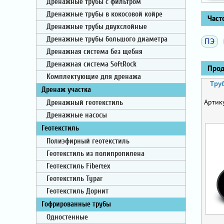
Дренажные трубы с фильтром
Дренажные трубы в кокосовой койре
Часто
Дренажные трубы двухслойные
Дренажные трубы большого диаметра
ПЭ
Дренажная система без щебня
Дренажная система SoftRock
Проду
Комплектующие для дренажа
Тру
Дренаж участка
Артик
Дренажный геотекстиль
Дренажные насосы
Геотекстиль
Полиэфирный геотекстиль
Геотекстиль из полипропилена
Геотекстиль Fibertex
Геотекстиль Typar
Геотекстиль Дорнит
Гофрированные трубы
Одностенные