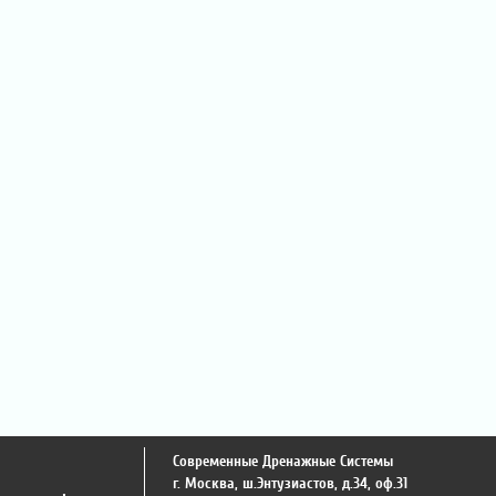
Современные Дренажные Системы
г. Москва
,
ш.Энтузиастов, д.34, оф.31