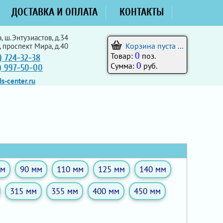
ДОСТАВКА И ОПЛАТА
КОНТАКТЫ
, ш.Энтузиастов, д.34
Корзина пуста ...
, проспект Мира, д.40
0
Товар:
поз.
) 724-32-38
0
Сумма:
руб.
5) 997-50-00
s-center.ru
мм
90 мм
110 мм
125 мм
140 мм
315 мм
355 мм
400 мм
450 мм