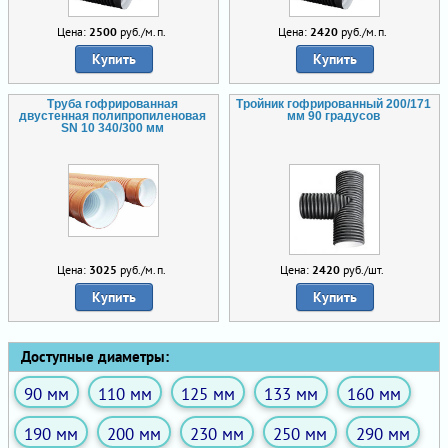
Цена:
2500
руб./м.п.
Цена:
2420
руб./м.п.
Купить
Купить
Труба гофрированная
Тройник гофрированный 200/171
двустенная полипропиленовая
мм 90 градусов
SN 10 340/300 мм
Цена:
3025
руб./м.п.
Цена:
2420
руб./шт.
Купить
Купить
Доступные диаметры:
90 мм
110 мм
125 мм
133 мм
160 мм
190 мм
200 мм
230 мм
250 мм
290 мм